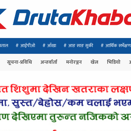
पताल
आईपीओ
आँखा
आङ साङ सुकी
आर्थिक सर्भेक्षण
सूचना-प्रविधि
अन्तर्वार्ता
मनोरञ्जन
खेल
भिडियो