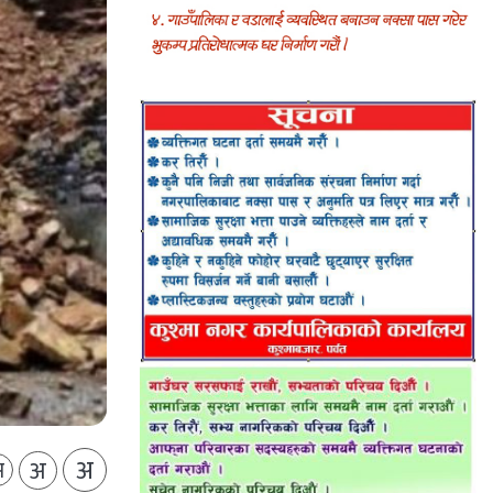
अ
अ
अ