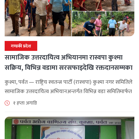
गण्डकी प्रदेश
सामाजिक उत्तरदायित्व अभियानमा रास्वपा कुश्मा
सक्रिय, विभिन्न वडामा सरसफाइदेखि रक्तदानसम्मका
कार्यक्रम
कुश्मा, पर्वत — राष्ट्रिय स्वतन्त्र पार्टी (रास्वपा) कुश्मा नगर समितिले
सामाजिक उत्तरदायित्व अभियानअन्तर्गत विभिन्न वडा समितिमार्फत
समुदाय केन्द्रित र सेवामूलक कार्यक्रम सञ्चालन गरिरहेको जनाएको
१ हप्ता अगाडि
छ। श्रावण महिनाभरि विभिन्न वडाहरूमा सडक [...]