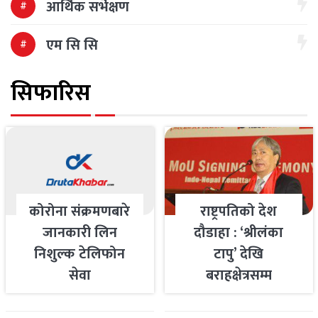
आर्थिक सर्भेक्षण
एम सि सि
सिफारिस
कोरोना संक्रमणबारे
राष्ट्रपतिको देश
जानकारी लिन
दौडाहा : ‘श्रीलंका
निशुल्क टेलिफोन
टापु’ देखि
सेवा
बराहक्षेत्रसम्म