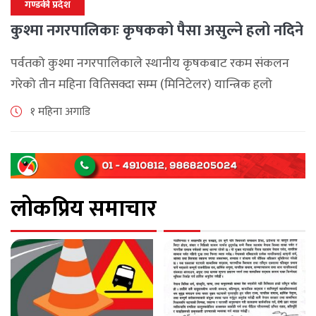
गण्डकी प्रदेश
कुश्मा नगरपालिकाः कृषकको पैसा असुल्ने हलो नदिने
पर्वतको कुश्मा नगरपालिकाले स्थानीय कृषकबाट रकम संकलन
गरेको तीन महिना वितिसक्दा सम्म (मिनिटेलर) यान्त्रिक हलो
वितरण नगरेपछि पर्वतको कुश्मा नगरपालिकाका कृषकहरु चिन्तित
१ महिना अगाडि
बनेका छन् । नगरपालिकाले कृषकलाई ५० प्रतिशत अनुदानमा [...]
लोकप्रिय समाचार