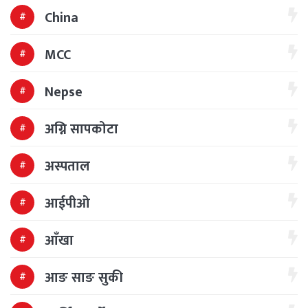
China
MCC
Nepse
अग्नि सापकोटा
अस्पताल
आईपीओ
आँखा
आङ साङ सुकी