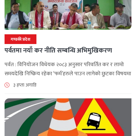
गण्डकी प्रदेश
पर्वतमा नयाँ कर नीति सम्बन्धि अभिमुखिकरण
पर्वत : विनियोजन विधेयक २०८३ अनुसार परिवर्तित कर र लामो
समयदेखि निष्क्रिय रहेका ‘फर्म’हरुले पाउन लागेको छुटका विषयमा
पर्वतमा अन्तरक्रिया भएको छ , आन्तरिक राजश्व कार्यालय बागलुङ
३ हप्ता अगाडि
र पर्वत उद्योग [...]