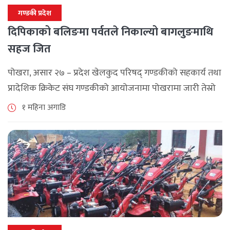
गण्डकी प्रदेश
दिपिकाको बलिङमा पर्वतले निकाल्यो बागलुङमाथि
सहज जित
पोखरा, असार २७ – प्रदेश खेलकुद परिषद् गण्डकीको सहकार्य तथा
प्रादेशिक क्रिकेट संघ गण्डकीको आयोजनामा पोखरामा जारी तेस्रो
गण्डकी महिला टी–२० क्रिकेट प्रतियोगिता–२०२६ अन्तर्गत शनिबार
१ महिना अगाडि
भएको खेलमा पर्वतले बागलुङलाई १० [...]