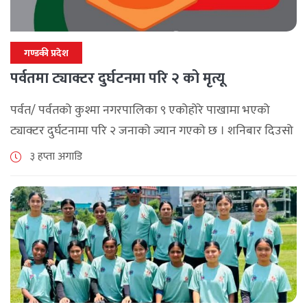
गण्डकी प्रदेश
पर्वतमा ट्याक्टर दुर्घटनमा परि २ को मृत्यू
पर्वत/ पर्वतको कुश्मा नगरपालिका ९ एकोहोरे पाखामा भएको
ट्याक्टर दुर्घटनामा परि २ जनाको ज्यान गएको छ । शनिबार दिउसो
दोबिल्ला देखि फलेवास तर्फ जाँदै गरेको ध १ त ७२७३ नम्मरको [...]
३ हप्ता अगाडि