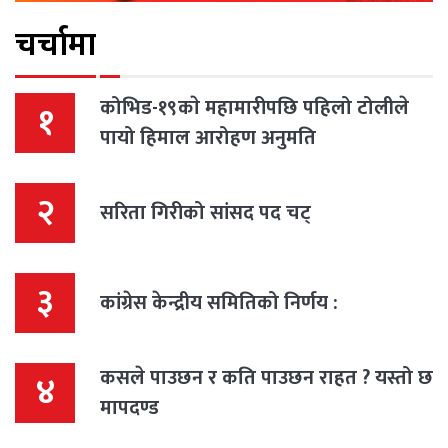
चर्चामा
कोभिड-१९काे महामारीपछि पहिलो टोलीले
१
पायो हिमाल आरोहण अनुमति
२
सरिता गिरीको सांसद पद चट्
३
कांग्रेस केन्द्रीय समितिको निर्णय :
कसले पाउछन र कति पाउछन राहत ? यस्तो छ
४
मापदण्ड