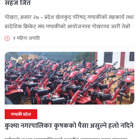
सहज जित
पोखरा, असार २७ – प्रदेश खेलकुद परिषद् गण्डकीको सहकार्य तथा
प्रादेशिक क्रिकेट संघ गण्डकीको आयोजनामा पोखरामा जारी तेस्रो
गण्डकी महिला टी–२० क्रिकेट प्रतियोगिता–२०२६ अन्तर्गत शनिबार
१ महिना अगाडि
भएको खेलमा पर्वतले बागलुङलाई १० [...]
गण्डकी प्रदेश
कुश्मा नगरपालिकाः कृषकको पैसा असुल्ने हलो नदिने