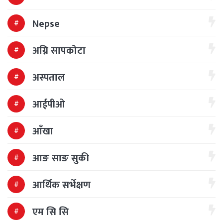
Nepse
अग्नि सापकोटा
अस्पताल
आईपीओ
आँखा
आङ साङ सुकी
आर्थिक सर्भेक्षण
एम सि सि