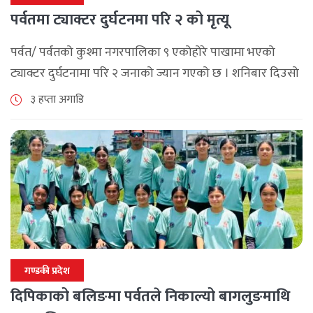
पर्वतमा ट्याक्टर दुर्घटनमा परि २ को मृत्यू
पर्वत/ पर्वतको कुश्मा नगरपालिका ९ एकोहोरे पाखामा भएको
ट्याक्टर दुर्घटनामा परि २ जनाको ज्यान गएको छ । शनिबार दिउसो
दोबिल्ला देखि फलेवास तर्फ जाँदै गरेको ध १ त ७२७३ नम्मरको [...]
३ हप्ता अगाडि
गण्डकी प्रदेश
दिपिकाको बलिङमा पर्वतले निकाल्यो बागलुङमाथि