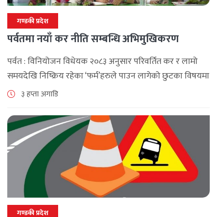
गण्डकी प्रदेश
पर्वतमा नयाँ कर नीति सम्बन्धि अभिमुखिकरण
पर्वत : विनियोजन विधेयक २०८३ अनुसार परिवर्तित कर र लामो
समयदेखि निष्क्रिय रहेका ‘फर्म’हरुले पाउन लागेको छुटका विषयमा
पर्वतमा अन्तरक्रिया भएको छ , आन्तरिक राजश्व कार्यालय बागलुङ
३ हप्ता अगाडि
र पर्वत उद्योग [...]
गण्डकी प्रदेश