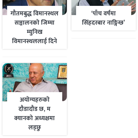
गौतमबुद्ध विमानस्थल
‘पाँच वर्षमा
सञ्चालनको जिम्मा
सिंहदरबार नाङ्गिन्छ’
म्युनिख
विमानस्थललाई दिने
तयारी
अयोग्यहरुको
दौडादौड छ, म
क्यानको अध्यक्षमा
लड्छु