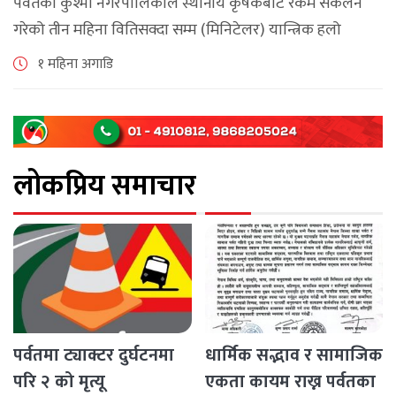
पर्वतको कुश्मा नगरपालिकाले स्थानीय कृषकबाट रकम संकलन
गरेको तीन महिना वितिसक्दा सम्म (मिनिटेलर) यान्त्रिक हलो
वितरण नगरेपछि पर्वतको कुश्मा नगरपालिकाका कृषकहरु चिन्तित
१ महिना अगाडि
बनेका छन् । नगरपालिकाले कृषकलाई ५० प्रतिशत अनुदानमा [...]
लोकप्रिय समाचार
पर्वतमा ट्याक्टर दुर्घटनमा
धार्मिक सद्भाव र सामाजिक
परि २ को मृत्यू
एकता कायम राख्न पर्वतका