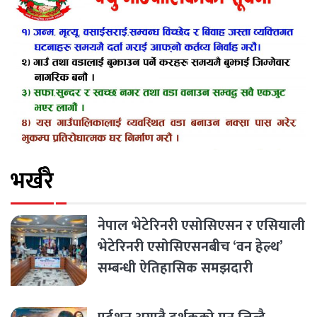
भर्खरै
नेपाल भेटेरिनरी एसोसिएसन र एसियाली
भेटेरिनरी एसोसिएसनबीच ‘वन हेल्थ’
सम्बन्धी ऐतिहासिक समझदारी