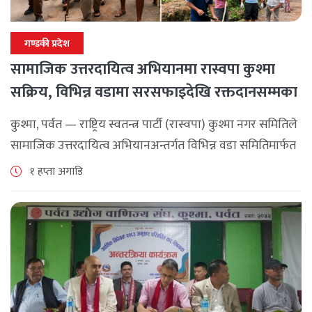
गण्डकी प्रदेश
सामाजिक उत्तरदायित्व अभियानमा रास्वपा कुश्मा
सक्रिय, विभिन्न वडामा सरसफाइदेखि रक्तदानसम्मका
कार्यक्रम
कुश्मा, पर्वत — राष्ट्रिय स्वतन्त्र पार्टी (रास्वपा) कुश्मा नगर समितिले
सामाजिक उत्तरदायित्व अभियानअन्तर्गत विभिन्न वडा समितिमार्फत
समुदाय केन्द्रित र सेवामूलक कार्यक्रम सञ्चालन गरिरहेको जनाएको
१ हप्ता अगाडि
छ। श्रावण महिनाभरि विभिन्न वडाहरूमा सडक [...]