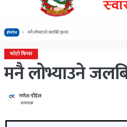
मनै लोभ्याउने जलबिरे झरना
होमपेज
फोटो फिचर
मनै लोभ्याउने जलब
गणेश पौडेल
सम्पादक