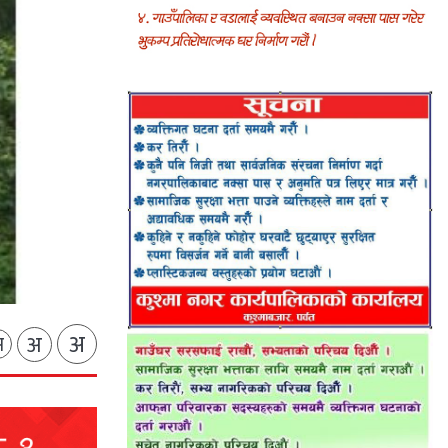
अ
अ
अ