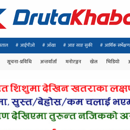
पताल
आईपीओ
आँखा
आङ साङ सुकी
आर्थिक सर्भेक्षण
सूचना-प्रविधि
अन्तर्वार्ता
मनोरञ्जन
खेल
भिडियो