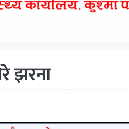
िरे झरना