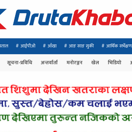
पताल
आईपीओ
आँखा
आङ साङ सुकी
आर्थिक सर्भेक्षण
सूचना-प्रविधि
अन्तर्वार्ता
मनोरञ्जन
खेल
भिडियो