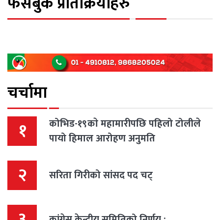
फेसबुक प्रतिक्रियाहरु
चर्चामा
कोभिड-१९काे महामारीपछि पहिलो टोलीले
१
पायो हिमाल आरोहण अनुमति
२
सरिता गिरीको सांसद पद चट्
३
कांग्रेस केन्द्रीय समितिको निर्णय :