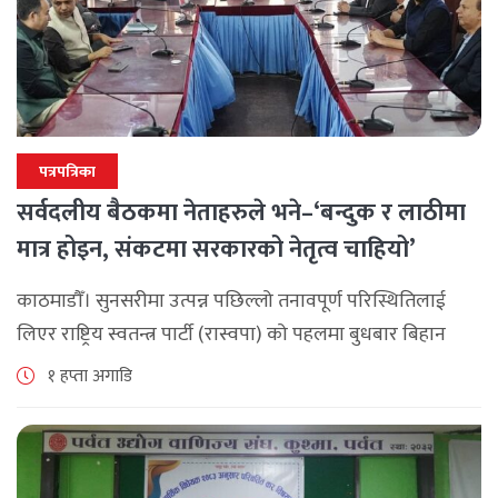
पत्रपत्रिका
सर्वदलीय बैठकमा नेताहरुले भने–‘बन्दुक र लाठीमा
मात्र होइन, संकटमा सरकारको नेतृत्व चाहियो’
काठमाडौँ। सुनसरीमा उत्पन्न पछिल्लो तनावपूर्ण परिस्थितिलाई
लिएर राष्ट्रिय स्वतन्त्र पार्टी (रास्वपा) को पहलमा बुधबार बिहान
सिंहदरबारमा सर्वदलीय बैठक जारी छ। रास्वपाका सभापति रवि
१ हप्ता अगाडि
लामिछानेले आह्वान गरेको उक्त बैठकमा सहभागी प्रमुख [...]