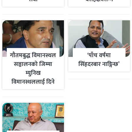
गौतमबुद्ध विमानस्थल
‘पाँच वर्षमा
सञ्चालनको जिम्मा
सिंहदरबार नाङ्गिन्छ’
म्युनिख
विमानस्थललाई दिने
तयारी