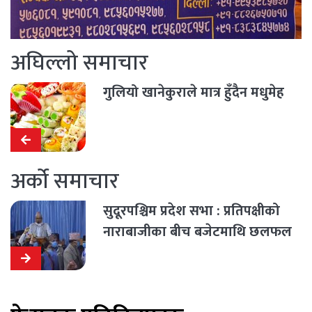
अघिल्लो समाचार
गुलियो खानेकुराले मात्र हुँदैन मधुमेह
अर्को समाचार
सुदूरपश्चिम प्रदेश सभा : प्रतिपक्षीको
नाराबाजीका बीच बजेटमाथि छलफल
सुरु