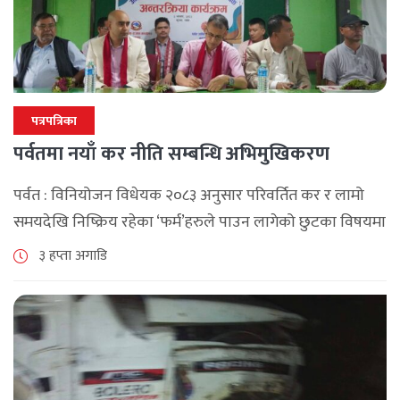
पत्रपत्रिका
पर्वतमा नयाँ कर नीति सम्बन्धि अभिमुखिकरण
पर्वत : विनियोजन विधेयक २०८३ अनुसार परिवर्तित कर र लामो
समयदेखि निष्क्रिय रहेका ‘फर्म’हरुले पाउन लागेको छुटका विषयमा
पर्वतमा अन्तरक्रिया भएको छ , आन्तरिक राजश्व कार्यालय बागलुङ
३ हप्ता अगाडि
र पर्वत उद्योग [...]