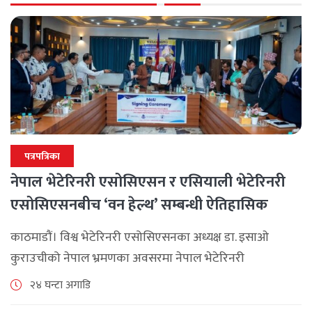
पत्रपत्रिका
नेपाल भेटेरिनरी एसोसिएसन र एसियाली भेटेरिनरी
एसोसिएसनबीच ‘वन हेल्थ’ सम्बन्धी ऐतिहासिक
समझदारी
काठमाडौं। विश्व भेटेरिनरी एसोसिएसनका अध्यक्ष डा. इसाओ
कुराउचीको नेपाल भ्रमणका अवसरमा नेपाल भेटेरिनरी
एसोसिएसनले अन्तर्राष्ट्रिय सहकार्यलाई नयाँ उचाइमा पुर्‍याउँदै
२४ घन्टा अगाडि
महत्वपूर्ण कूटनीतिक तथा प्राविधिक उपलब्धि हासिल गरेको