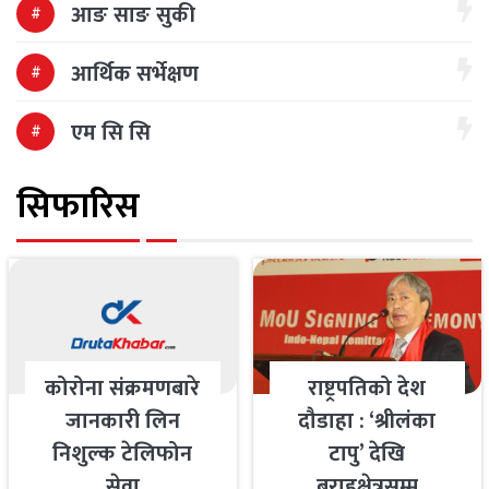
आङ साङ सुकी
आर्थिक सर्भेक्षण
एम सि सि
सिफारिस
कोरोना संक्रमणबारे
राष्ट्रपतिको देश
जानकारी लिन
दौडाहा : ‘श्रीलंका
निशुल्क टेलिफोन
टापु’ देखि
सेवा
बराहक्षेत्रसम्म