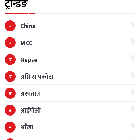
ट्रेन्डिङ
China
MCC
Nepse
अग्नि सापकोटा
अस्पताल
आईपीओ
आँखा