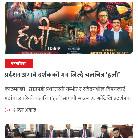
जनाएको छ। भ्रमणका क्रममा विश्व [...]
पत्रपत्रिका
प्रर्दशन अगावै दर्शकको मन जित्दै चलचित्र ‘हली’
काठमाण्डौ , छाउपडी प्रथाजस्तो गम्भीर र संवेदनशील विषयलाई
पर्दामा उतारेको चलचित्र ‘हली’आगामी साउन २२ गतेदेखि प्रदर्शनमा
आउने भएको छ। जापुरा फिल्मस् प्रोडक्सन र शुभ चिरायू फिल्मस्को
२ दिन अगाडि
सहकार्यमा ‘हली’ चलचित्र बनेको [...]