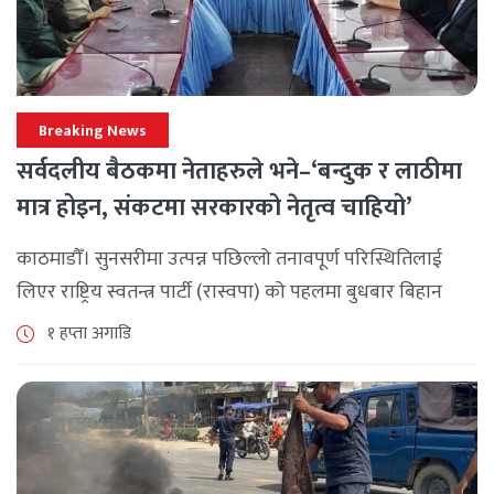
Breaking News
सर्वदलीय बैठकमा नेताहरुले भने–‘बन्दुक र लाठीमा
मात्र होइन, संकटमा सरकारको नेतृत्व चाहियो’
काठमाडौँ। सुनसरीमा उत्पन्न पछिल्लो तनावपूर्ण परिस्थितिलाई
लिएर राष्ट्रिय स्वतन्त्र पार्टी (रास्वपा) को पहलमा बुधबार बिहान
सिंहदरबारमा सर्वदलीय बैठक जारी छ। रास्वपाका सभापति रवि
१ हप्ता अगाडि
लामिछानेले आह्वान गरेको उक्त बैठकमा सहभागी प्रमुख [...]