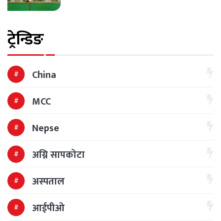
ट्रेन्डिङ
China
MCC
Nepse
अग्नि सापकोटा
अस्पताल
आईपीओ