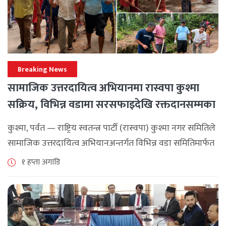
Breaking News
सामाजिक उत्तरदायित्व अभियानमा रास्वपा कुश्मा
सक्रिय, विभिन्न वडामा सरसफाइदेखि रक्तदानसम्मका
कार्यक्रम
कुश्मा, पर्वत — राष्ट्रिय स्वतन्त्र पार्टी (रास्वपा) कुश्मा नगर समितिले
सामाजिक उत्तरदायित्व अभियानअन्तर्गत विभिन्न वडा समितिमार्फत
समुदाय केन्द्रित र सेवामूलक कार्यक्रम सञ्चालन गरिरहेको जनाएको
१ हप्ता अगाडि
छ। श्रावण महिनाभरि विभिन्न वडाहरूमा सडक [...]