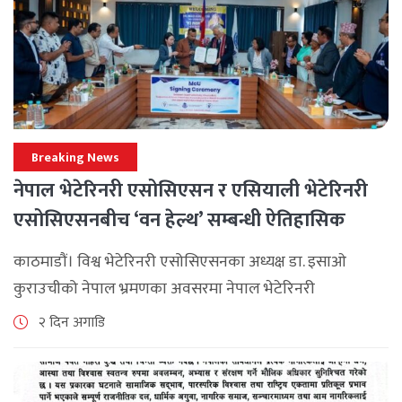
Breaking News
नेपाल भेटेरिनरी एसोसिएसन र एसियाली भेटेरिनरी
एसोसिएसनबीच ‘वन हेल्थ’ सम्बन्धी ऐतिहासिक
समझदारी
काठमाडौं। विश्व भेटेरिनरी एसोसिएसनका अध्यक्ष डा. इसाओ
कुराउचीको नेपाल भ्रमणका अवसरमा नेपाल भेटेरिनरी
एसोसिएसनले अन्तर्राष्ट्रिय सहकार्यलाई नयाँ उचाइमा पुर्‍याउँदै
२ दिन अगाडि
महत्वपूर्ण कूटनीतिक तथा प्राविधिक उपलब्धि हासिल गरेको
जनाएको छ। भ्रमणका क्रममा विश्व [...]