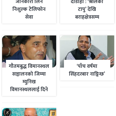
जानकारी लिन
दौडाहा : ‘श्रीलंका
निशुल्क टेलिफोन
टापु’ देखि
सेवा
बराहक्षेत्रसम्म
गौतमबुद्ध विमानस्थल
‘पाँच वर्षमा
सञ्चालनको जिम्मा
सिंहदरबार नाङ्गिन्छ’
म्युनिख
विमानस्थललाई दिने
तयारी