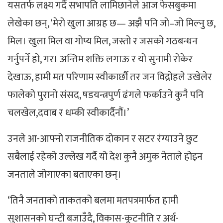
यसतर्फ लक्ष्य गर्दै सभापति लामिछानेले आज फेसबुकमा
लेखेका छन्, ‘मेरो खुला आग्रह छ— अझै पनि जो–जो मिल्नु छ,
मिल। खुला मिल वा गोप्य मिल, जस्तो र जसको गठबन्धन
गर्नुपर्ने हो, गर। अन्तिम शक्ति लगाऊ र यो सुनामी रोकेर
देखाऊ, हामी मत परिणाम स्वीकार्छौं तर जन विद्रोहले उखेलेर
फालेको पुरानाे संसद, षडयन्त्रपुर्ण ढंगले फर्काउने कुनै पनि
चलखेल,दवाब र धम्की स्वीकार्दैनौं।’
उनले आ-आफ्नो राजनीतिक दोकान र सटर रंग्याउने छुट
सबैलाई रहेको उल्लेख गर्दै यो देश कुनै अमुक नेताले होइन
जनताले जोगाएका बताएका छन्।
‘तिनै जनताको ताकतको बलमा मतपत्रमार्फत हामी
सुशासनको घन्टी बजाउँदै, विकास-कूटनीति र अर्थ-