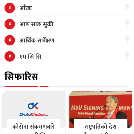
आँखा
आङ साङ सुकी
आर्थिक सर्भेक्षण
एम सि सि
सिफारिस
कोरोना संक्रमणबारे
राष्ट्रपतिको देश