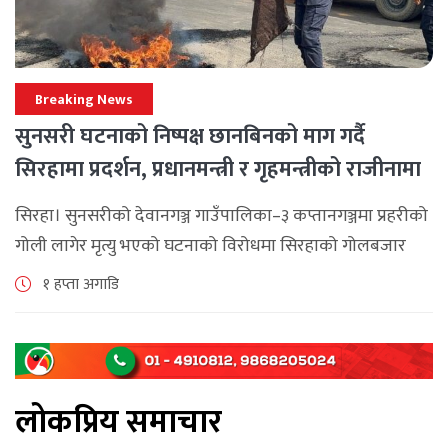
Breaking News
सुनसरी घटनाको निष्पक्ष छानबिनको माग गर्दै
सिरहामा प्रदर्शन, प्रधानमन्त्री र गृहमन्त्रीको राजीनामा
माग
सिरहा। सुनसरीको देवानगञ्ज गाउँपालिका–३ कप्तानगञ्जमा प्रहरीको
गोली लागेर मृत्यु भएको घटनाको विरोधमा सिरहाको गोलबजार
नगरपालिका–८ पुरानो चोक चोहर्वामा स्थानीयले प्रदर्शन गरेका
१ हप्ता अगाडि
छन्। घटनाको निष्पक्ष छानबिनको माग गर्दै स्थानीयहरूले पूर्व–
पश्चिम राजमार्ग अवरुद्ध [...]
लोकप्रिय समाचार