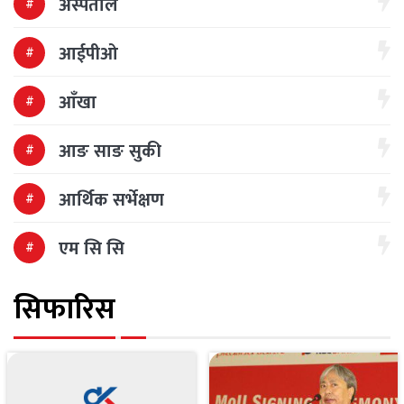
अस्पताल
आईपीओ
आँखा
आङ साङ सुकी
आर्थिक सर्भेक्षण
एम सि सि
सिफारिस