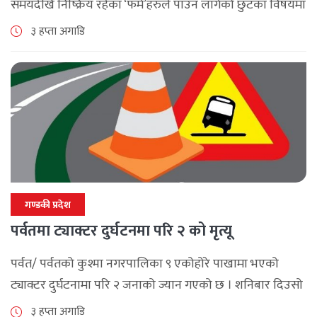
समयदेखि निष्क्रिय रहेका ‘फर्म’हरुले पाउन लागेको छुटका विषयमा
पर्वतमा अन्तरक्रिया भएको छ , आन्तरिक राजश्व कार्यालय बागलुङ
३ हप्ता अगाडि
र पर्वत उद्योग [...]
गण्डकी प्रदेश
पर्वतमा ट्याक्टर दुर्घटनमा परि २ को मृत्यू
पर्वत/ पर्वतको कुश्मा नगरपालिका ९ एकोहोरे पाखामा भएको
ट्याक्टर दुर्घटनामा परि २ जनाको ज्यान गएको छ । शनिबार दिउसो
दोबिल्ला देखि फलेवास तर्फ जाँदै गरेको ध १ त ७२७३ नम्मरको [...]
३ हप्ता अगाडि