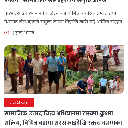
पर्वतका सामाजिक संस्थाहरुको संयुक्त अपिल
कुश्मा, साउन १५ – पर्वत जिल्लाका विभिन्न नागरिक समाज तथा
पेशागत संस्थाहरूले संयुक्त रूपमा विज्ञप्ति जारी गर्दै धार्मिक सद्भाव,
सामाजिक एकता र कानुनी शासन कायम राख्न सबै पक्षलाई संयमता
१ हप्ता अगाडि
अपनाउन [...]
गण्डकी प्रदेश
सामाजिक उत्तरदायित्व अभियानमा रास्वपा कुश्मा
सक्रिय, विभिन्न वडामा सरसफाइदेखि रक्तदानसम्मका