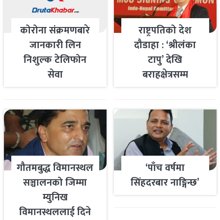
कोरोना संक्रमणबारे
राष्ट्रपतिको देश
जानकारी लिन
दौडाहा : ‘श्रीलंका
निशुल्क टेलिफोन
टापु’ देखि
सेवा
बराहक्षेत्रसम्म
गौतमबुद्ध विमानस्थल
‘पाँच वर्षमा
सञ्चालनको जिम्मा
सिंहदरबार नाङ्गिन्छ’
म्युनिख
विमानस्थललाई दिने