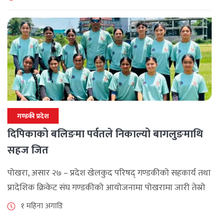
गण्डकी प्रदेश
दिपिकाको बलिङमा पर्वतले निकाल्यो बागलुङमाथि
सहज जित
पोखरा, असार २७ – प्रदेश खेलकुद परिषद् गण्डकीको सहकार्य तथा
प्रादेशिक क्रिकेट संघ गण्डकीको आयोजनामा पोखरामा जारी तेस्रो
गण्डकी महिला टी–२० क्रिकेट प्रतियोगिता–२०२६ अन्तर्गत शनिबार
१ महिना अगाडि
भएको खेलमा पर्वतले बागलुङलाई १० [...]