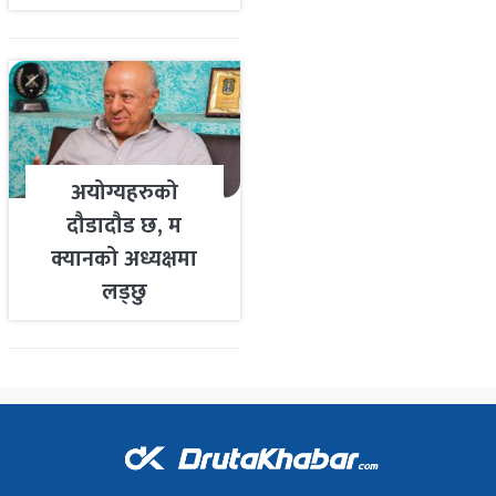
तयारी
अयोग्यहरुको
दौडादौड छ, म
क्यानको अध्यक्षमा
लड्छु