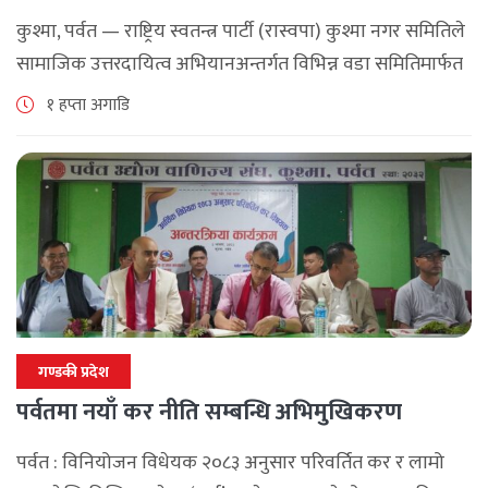
कार्यक्रम
कुश्मा, पर्वत — राष्ट्रिय स्वतन्त्र पार्टी (रास्वपा) कुश्मा नगर समितिले
सामाजिक उत्तरदायित्व अभियानअन्तर्गत विभिन्न वडा समितिमार्फत
समुदाय केन्द्रित र सेवामूलक कार्यक्रम सञ्चालन गरिरहेको जनाएको
१ हप्ता अगाडि
छ। श्रावण महिनाभरि विभिन्न वडाहरूमा सडक [...]
गण्डकी प्रदेश
पर्वतमा नयाँ कर नीति सम्बन्धि अभिमुखिकरण
पर्वत : विनियोजन विधेयक २०८३ अनुसार परिवर्तित कर र लामो