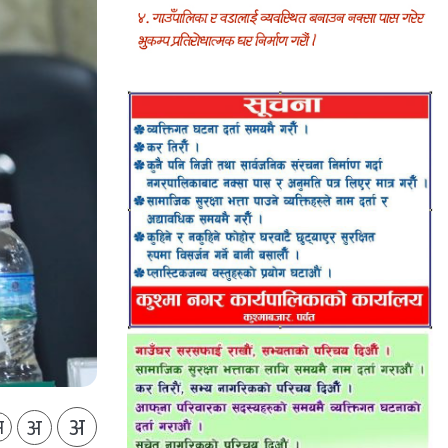
अ
अ
अ