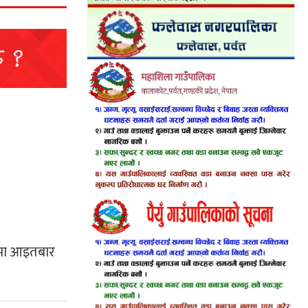
िषयमा आइतबार