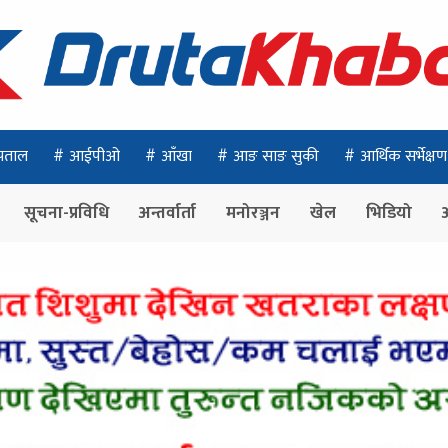
पताल
आईपीओ
आँखा
आङ साङ सुकी
आर्थिक सर्भेक्षण
सूचना-प्रविधि
अन्तर्वार्ता
मनोरञ्जन
खेल
भिडियो