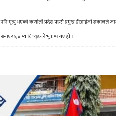
ि मृत्यु भएको कर्णाली प्रदेश प्रहरी प्रमुख डीआईजी ढकालले ज
 बनाएर ६.४ म्याग्निच्युडको भूकम्प गए हो ।