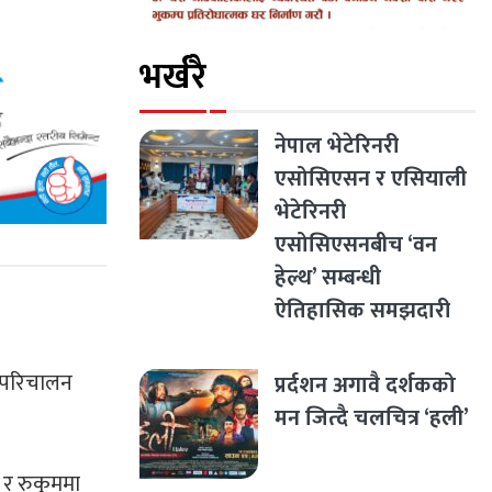
भर्खरै
नेपाल भेटेरिनरी
एसोसिएसन र एसियाली
भेटेरिनरी
एसोसिएसनबीच ‘वन
हेल्थ’ सम्बन्धी
ऐतिहासिक समझदारी
ी परिचालन
प्रर्दशन अगावै दर्शकको
मन जित्दै चलचित्र ‘हली’
र रुकुममा