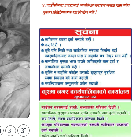
अ
अ
अ