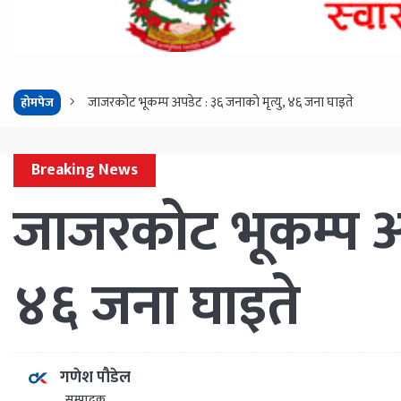
जाजरकोट भूकम्प अपडेट : ३६ जनाको मृत्यु, ४६ जना घाइते
होमपेज
Breaking News
जाजरकोट भूकम्प अप
४६ जना घाइते
गणेश पौडेल
सम्पादक