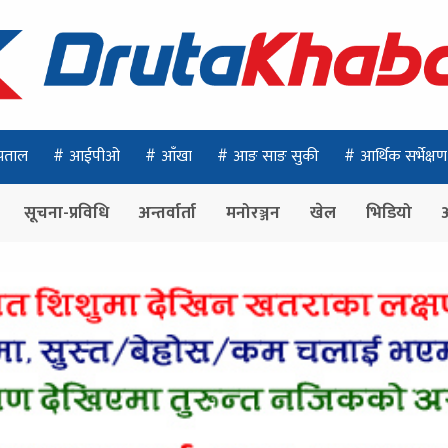
पताल
आईपीओ
आँखा
आङ साङ सुकी
आर्थिक सर्भेक्षण
सूचना-प्रविधि
अन्तर्वार्ता
मनोरञ्जन
खेल
भिडियो