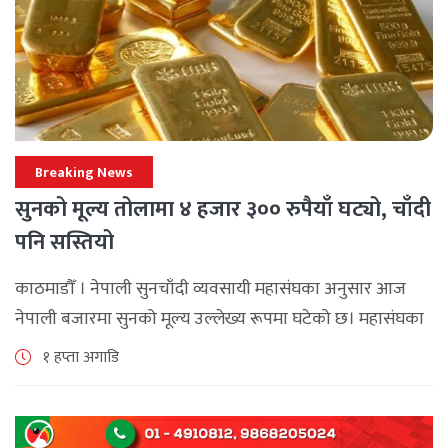
Breaking News
सुनको मूल्य तोलामा ४ हजार ३०० रुपैयाँ घट्यो, चाँदी
पनि सस्तियो
काठमाडौँ । नेपाली सुनचाँदी व्यवसायी महासंघका अनुसार आज
नेपाली बजारमा सुनको मूल्य उल्लेख्य रूपमा घटेको छ। महासंघका
अनुसार छापावाल सुनको मूल्य आज प्रतितोला दुई लाख ८४ हजार
१ हप्ता अगाडि
२०० रुपैयाँ कायम [...]