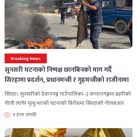
Breaking News
सुनसरी घटनाको निष्पक्ष छानबिनको माग गर्दै
सिरहामा प्रदर्शन, प्रधानमन्त्री र गृहमन्त्रीको राजीनामा
माग
सिरहा। सुनसरीको देवानगञ्ज गाउँपालिका–३ कप्तानगञ्जमा प्रहरीको
गोली लागेर मृत्यु भएको घटनाको विरोधमा सिरहाको गोलबजार
नगरपालिका–८ पुरानो चोक चोहर्वामा स्थानीयले प्रदर्शन गरेका
१ हप्ता अगाडि
छन्। घटनाको निष्पक्ष छानबिनको माग गर्दै स्थानीयहरूले पूर्व–
पश्चिम राजमार्ग अवरुद्ध [...]