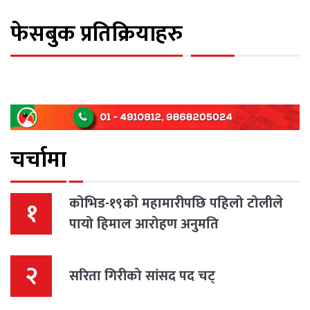
फेसबुक प्रतिक्रियाहरु
चर्चामा
कोभिड-१९काे महामारीपछि पहिलो टोलीले
१
पायो हिमाल आरोहण अनुमति
२
सरिता गिरीको सांसद पद चट्