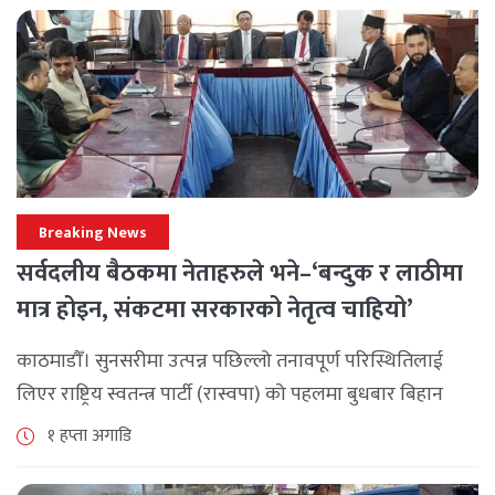
Breaking News
सर्वदलीय बैठकमा नेताहरुले भने–‘बन्दुक र लाठीमा
मात्र होइन, संकटमा सरकारको नेतृत्व चाहियो’
काठमाडौँ। सुनसरीमा उत्पन्न पछिल्लो तनावपूर्ण परिस्थितिलाई
लिएर राष्ट्रिय स्वतन्त्र पार्टी (रास्वपा) को पहलमा बुधबार बिहान
सिंहदरबारमा सर्वदलीय बैठक जारी छ। रास्वपाका सभापति रवि
१ हप्ता अगाडि
लामिछानेले आह्वान गरेको उक्त बैठकमा सहभागी प्रमुख [...]