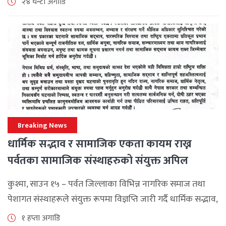
२४ घन्टा अगाडि
महत्वपूर्ण कूटनीतिक तथा प्राविधिक उपलब्धि हासिल गरेको
जनाएको छ। भ्रमणका क्रममा विश्व [...]
Breaking News
धार्मिक सद्भाव र सामाजिक एकता कायम राख्न
पर्वतका सामाजिक संस्थाहरुको संयुक्त अपिल
कुश्मा, साउन १५ – पर्वत जिल्लाका विभिन्न नागरिक समाज तथा
पेशागत संस्थाहरूले संयुक्त रूपमा विज्ञप्ति जारी गर्दै धार्मिक सद्भाव,
सामाजिक एकता र कानुनी शासन कायम राख्न सबै पक्षलाई संयमता
१ हप्ता अगाडि