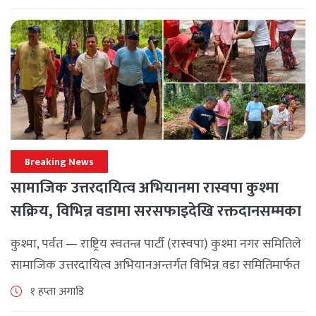
अपनाउन [...]
Breaking News
सामाजिक उत्तरदायित्व अभियानमा रास्वपा कुश्मा
सक्रिय, विभिन्न वडामा सरसफाइदेखि रक्तदानसम्मका
कार्यक्रम
कुश्मा, पर्वत — राष्ट्रिय स्वतन्त्र पार्टी (रास्वपा) कुश्मा नगर समितिले
सामाजिक उत्तरदायित्व अभियानअन्तर्गत विभिन्न वडा समितिमार्फत
समुदाय केन्द्रित र सेवामूलक कार्यक्रम सञ्चालन गरिरहेको जनाएको
१ हप्ता अगाडि
छ। श्रावण महिनाभरि विभिन्न वडाहरूमा सडक [...]