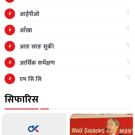
आईपीओ
आँखा
आङ साङ सुकी
आर्थिक सर्भेक्षण
एम सि सि
सिफारिस