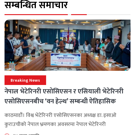
सम्बन्धित समाचार
Breaking News
नेपाल भेटेरिनरी एसोसिएसन र एसियाली भेटेरिनरी
एसोसिएसनबीच ‘वन हेल्थ’ सम्बन्धी ऐतिहासिक
समझदारी
काठमाडौं। विश्व भेटेरिनरी एसोसिएसनका अध्यक्ष डा. इसाओ
कुराउचीको नेपाल भ्रमणका अवसरमा नेपाल भेटेरिनरी
एसोसिएसनले अन्तर्राष्ट्रिय सहकार्यलाई नयाँ उचाइमा पुर्‍याउँदै