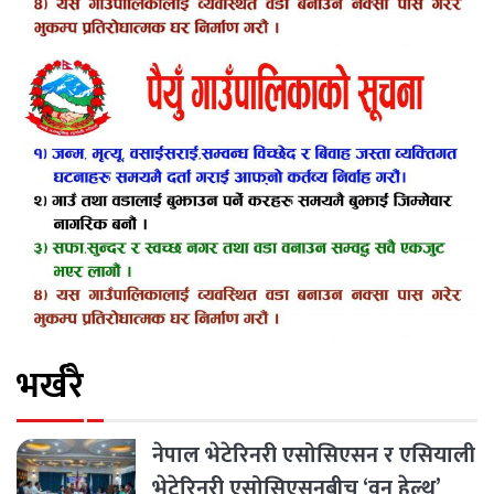
भर्खरै
नेपाल भेटेरिनरी एसोसिएसन र एसियाली
भेटेरिनरी एसोसिएसनबीच ‘वन हेल्थ’