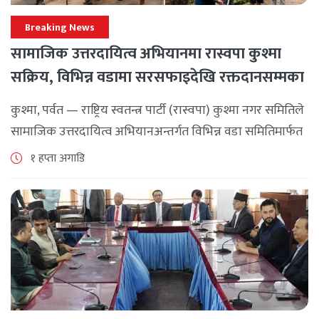
Breaking News
सामाजिक उत्तरदायित्व अभियानमा रास्वपा कुश्मा
सक्रिय, विभिन्न वडामा सरसफाइदेखि रक्तदानसम्मका
कार्यक्रम
कुश्मा, पर्वत — राष्ट्रिय स्वतन्त्र पार्टी (रास्वपा) कुश्मा नगर समितिले
सामाजिक उत्तरदायित्व अभियानअन्तर्गत विभिन्न वडा समितिमार्फत
समुदाय केन्द्रित र सेवामूलक कार्यक्रम सञ्चालन गरिरहेको जनाएको
१ हप्ता अगाडि
छ। श्रावण महिनाभरि विभिन्न वडाहरूमा सडक [...]