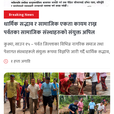
Breaking News
धार्मिक सद्भाव र सामाजिक एकता कायम राख्न
पर्वतका सामाजिक संस्थाहरुको संयुक्त अपिल
कुश्मा, साउन १५ – पर्वत जिल्लाका विभिन्न नागरिक समाज तथा
पेशागत संस्थाहरूले संयुक्त रूपमा विज्ञप्ति जारी गर्दै धार्मिक सद्भाव,
सामाजिक एकता र कानुनी शासन कायम राख्न सबै पक्षलाई संयमता
१ हप्ता अगाडि
अपनाउन [...]