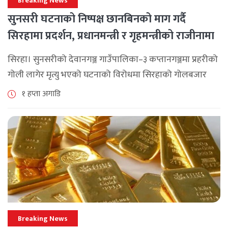
Breaking News
सुनसरी घटनाको निष्पक्ष छानबिनको माग गर्दै
सिरहामा प्रदर्शन, प्रधानमन्त्री र गृहमन्त्रीको राजीनामा
माग
सिरहा। सुनसरीको देवानगञ्ज गाउँपालिका–३ कप्तानगञ्जमा प्रहरीको
गोली लागेर मृत्यु भएको घटनाको विरोधमा सिरहाको गोलबजार
नगरपालिका–८ पुरानो चोक चोहर्वामा स्थानीयले प्रदर्शन गरेका
१ हप्ता अगाडि
छन्। घटनाको निष्पक्ष छानबिनको माग गर्दै स्थानीयहरूले पूर्व–
पश्चिम राजमार्ग अवरुद्ध [...]
Breaking News