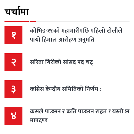
चर्चामा
कोभिड-१९काे महामारीपछि पहिलो टोलीले
१
पायो हिमाल आरोहण अनुमति
२
सरिता गिरीको सांसद पद चट्
३
कांग्रेस केन्द्रीय समितिको निर्णय :
कसले पाउछन र कति पाउछन राहत ? यस्तो छ
४
मापदण्ड