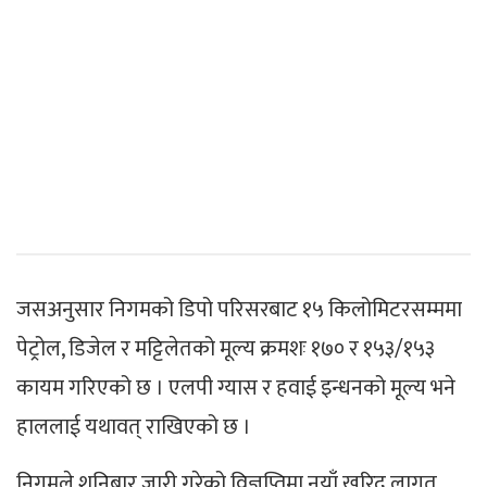
जसअनुसार निगमको डिपो परिसरबाट १५ किलोमिटरसम्ममा
पेट्रोल, डिजेल र मट्टिलेतको मूल्य क्रमशः १७० र १५३/१५३
कायम गरिएको छ । एलपी ग्यास र हवाई इन्धनको मूल्य भने
हाललाई यथावत् राखिएको छ ।
निगमले शनिबार जारी गरेको विज्ञप्तिमा नयाँ खरिद लागत