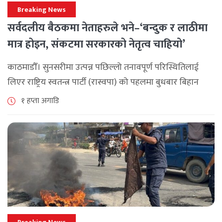
Breaking News
सर्वदलीय बैठकमा नेताहरुले भने–‘बन्दुक र लाठीमा
मात्र होइन, संकटमा सरकारको नेतृत्व चाहियो’
काठमाडौँ। सुनसरीमा उत्पन्न पछिल्लो तनावपूर्ण परिस्थितिलाई
लिएर राष्ट्रिय स्वतन्त्र पार्टी (रास्वपा) को पहलमा बुधबार बिहान
सिंहदरबारमा सर्वदलीय बैठक जारी छ। रास्वपाका सभापति रवि
१ हप्ता अगाडि
लामिछानेले आह्वान गरेको उक्त बैठकमा सहभागी प्रमुख [...]