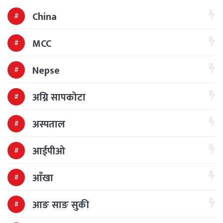
China
MCC
Nepse
अग्नि सापकोटा
अस्पताल
आईपीओ
आँखा
आङ साङ सुकी