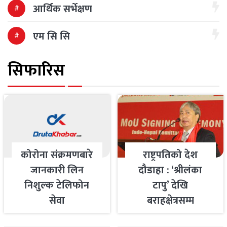
आर्थिक सर्भेक्षण
एम सि सि
सिफारिस
कोरोना संक्रमणबारे
राष्ट्रपतिको देश
जानकारी लिन
दौडाहा : ‘श्रीलंका
निशुल्क टेलिफोन
टापु’ देखि
सेवा
बराहक्षेत्रसम्म