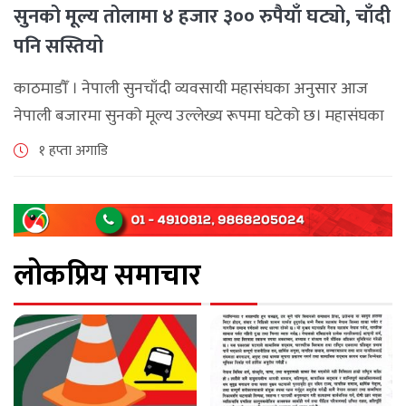
सुनको मूल्य तोलामा ४ हजार ३०० रुपैयाँ घट्यो, चाँदी
पनि सस्तियो
काठमाडौँ । नेपाली सुनचाँदी व्यवसायी महासंघका अनुसार आज
नेपाली बजारमा सुनको मूल्य उल्लेख्य रूपमा घटेको छ। महासंघका
अनुसार छापावाल सुनको मूल्य आज प्रतितोला दुई लाख ८४ हजार
१ हप्ता अगाडि
२०० रुपैयाँ कायम [...]
लोकप्रिय समाचार