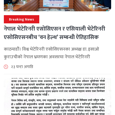
Breaking News
नेपाल भेटेरिनरी एसोसिएसन र एसियाली भेटेरिनरी
एसोसिएसनबीच ‘वन हेल्थ’ सम्बन्धी ऐतिहासिक
समझदारी
काठमाडौं। विश्व भेटेरिनरी एसोसिएसनका अध्यक्ष डा. इसाओ
कुराउचीको नेपाल भ्रमणका अवसरमा नेपाल भेटेरिनरी
एसोसिएसनले अन्तर्राष्ट्रिय सहकार्यलाई नयाँ उचाइमा पुर्‍याउँदै
२३ घन्टा अगाडि
महत्वपूर्ण कूटनीतिक तथा प्राविधिक उपलब्धि हासिल गरेको
जनाएको छ। भ्रमणका क्रममा विश्व [...]