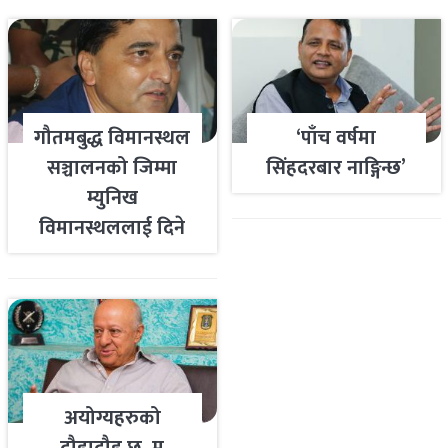
गौतमबुद्ध विमानस्थल
‘पाँच वर्षमा
सञ्चालनको जिम्मा
सिंहदरबार नाङ्गिन्छ’
म्युनिख
विमानस्थललाई दिने
तयारी
अयोग्यहरुको
दौडादौड छ, म