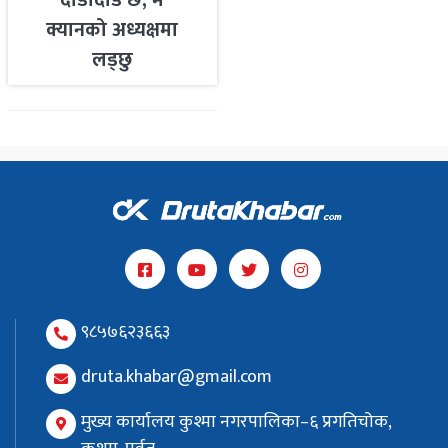
क्यानको अध्यक्षमा
लड्छु
९८५७६२३६६३
druta.khabar@gmail.com
मुख्य कार्यालय कुश्मा नगरपालिका–६ प्रगतिचोक,