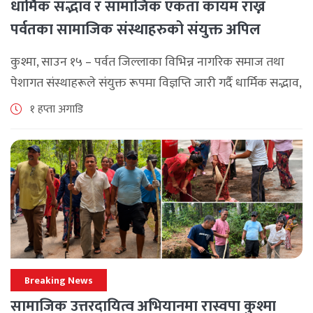
धार्मिक सद्भाव र सामाजिक एकता कायम राख्न
पर्वतका सामाजिक संस्थाहरुको संयुक्त अपिल
कुश्मा, साउन १५ – पर्वत जिल्लाका विभिन्न नागरिक समाज तथा
पेशागत संस्थाहरूले संयुक्त रूपमा विज्ञप्ति जारी गर्दै धार्मिक सद्भाव,
सामाजिक एकता र कानुनी शासन कायम राख्न सबै पक्षलाई संयमता
१ हप्ता अगाडि
अपनाउन [...]
Breaking News
सामाजिक उत्तरदायित्व अभियानमा रास्वपा कुश्मा