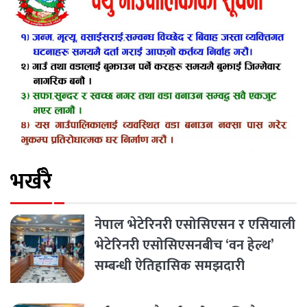
भर्खरै
नेपाल भेटेरिनरी एसोसिएसन र एसियाली
भेटेरिनरी एसोसिएसनबीच ‘वन हेल्थ’
सम्बन्धी ऐतिहासिक समझदारी