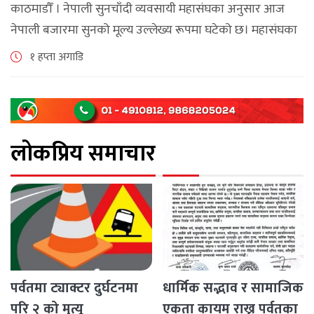
काठमाडौँ । नेपाली सुनचाँदी व्यवसायी महासंघका अनुसार आज
नेपाली बजारमा सुनको मूल्य उल्लेख्य रूपमा घटेको छ। महासंघका
अनुसार छापावाल सुनको मूल्य आज प्रतितोला दुई लाख ८४ हजार
१ हप्ता अगाडि
२०० रुपैयाँ कायम [...]
लोकप्रिय समाचार
पर्वतमा ट्याक्टर दुर्घटनमा
धार्मिक सद्भाव र सामाजिक
परि २ को मृत्यू
एकता कायम राख्न पर्वतका