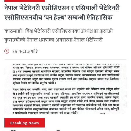
नेपाल भेटेरिनरी एसोसिएसन र एसियाली भेटेरिनरी
एसोसिएसनबीच ‘वन हेल्थ’ सम्बन्धी ऐतिहासिक
समझदारी
काठमाडौं। विश्व भेटेरिनरी एसोसिएसनका अध्यक्ष डा. इसाओ
कुराउचीको नेपाल भ्रमणका अवसरमा नेपाल भेटेरिनरी
एसोसिएसनले अन्तर्राष्ट्रिय सहकार्यलाई नयाँ उचाइमा पुर्‍याउँदै
१४ घन्टा अगाडि
महत्वपूर्ण कूटनीतिक तथा प्राविधिक उपलब्धि हासिल गरेको
जनाएको छ। भ्रमणका क्रममा विश्व [...]
Breaking News