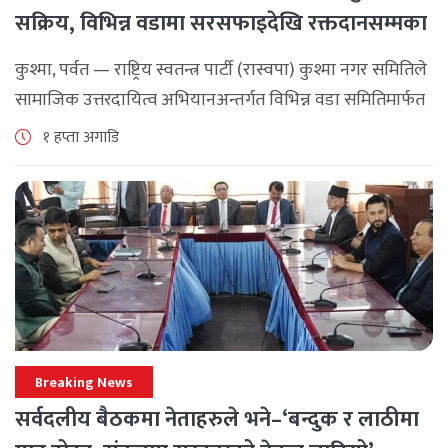
सक्रिय, विभिन्न वडामा सरसफाइदेखि रक्तदानसम्मका
कार्यक्रम
कुश्मा, पर्वत — राष्ट्रिय स्वतन्त्र पार्टी (रास्वपा) कुश्मा नगर समितिले
सामाजिक उत्तरदायित्व अभियानअन्तर्गत विभिन्न वडा समितिमार्फत
समुदाय केन्द्रित र सेवामूलक कार्यक्रम सञ्चालन गरिरहेको जनाएको
१ हप्ता अगाडि
छ। श्रावण महिनाभरि विभिन्न वडाहरूमा सडक [...]
Breaking News
सर्वदलीय बैठकमा नेताहरुले भने–‘बन्दुक र लाठीमा