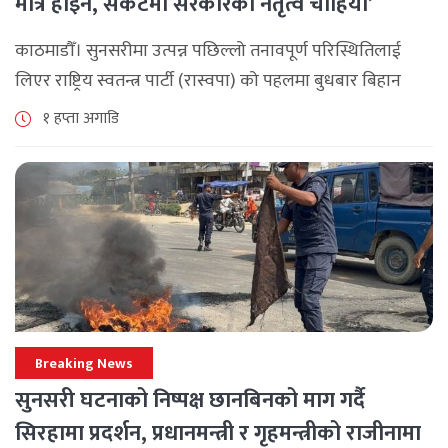
मात्र होइन, संकटमा सरकारको नेतृत्व चाहियो’
काठमाडौँ। सुनसरीमा उत्पन्न पछिल्लो तनावपूर्ण परिस्थितिलाई
लिएर राष्ट्रिय स्वतन्त्र पार्टी (रास्वपा) को पहलमा बुधबार बिहान
सिंहदरबारमा सर्वदलीय बैठक जारी छ। रास्वपाका सभापति रवि
१ हप्ता अगाडि
लामिछानेले आह्वान गरेको उक्त बैठकमा सहभागी प्रमुख [...]
Breaking News
सुनसरी घटनाको निष्पक्ष छानबिनको माग गर्दै
सिरहामा प्रदर्शन, प्रधानमन्त्री र गृहमन्त्रीको राजीनामा