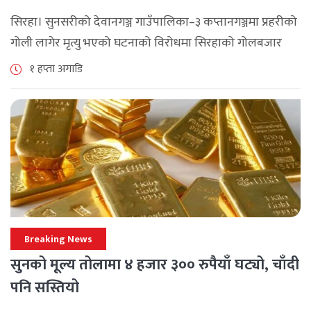
माग
सिरहा। सुनसरीको देवानगञ्ज गाउँपालिका–३ कप्तानगञ्जमा प्रहरीको
गोली लागेर मृत्यु भएको घटनाको विरोधमा सिरहाको गोलबजार
नगरपालिका–८ पुरानो चोक चोहर्वामा स्थानीयले प्रदर्शन गरेका
१ हप्ता अगाडि
छन्। घटनाको निष्पक्ष छानबिनको माग गर्दै स्थानीयहरूले पूर्व–
पश्चिम राजमार्ग अवरुद्ध [...]
Breaking News
सुनको मूल्य तोलामा ४ हजार ३०० रुपैयाँ घट्यो, चाँदी
पनि सस्तियो