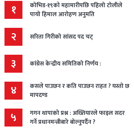
कोभिड-१९काे महामारीपछि पहिलो टोलीले
१
पायो हिमाल आरोहण अनुमति
२
सरिता गिरीको सांसद पद चट्
३
कांग्रेस केन्द्रीय समितिको निर्णय :
कसले पाउछन र कति पाउछन राहत ? यस्तो छ
४
मापदण्ड
गगन थापाको प्रश्न : अख्तियारले फाइल सदर
५
गर्ने प्रधानमन्त्रीबारे बोल्नुपर्दैन ?