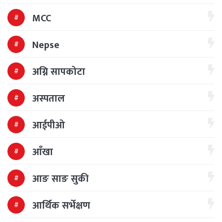
MCC
Nepse
अग्नि सापकोटा
अस्पताल
आईपीओ
आँखा
आङ साङ सुकी
आर्थिक सर्भेक्षण