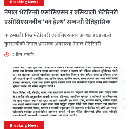
Breaking News
नेपाल भेटेरिनरी एसोसिएसन र एसियाली भेटेरिनरी
एसोसिएसनबीच ‘वन हेल्थ’ सम्बन्धी ऐतिहासिक
समझदारी
काठमाडौं। विश्व भेटेरिनरी एसोसिएसनका अध्यक्ष डा. इसाओ
कुराउचीको नेपाल भ्रमणका अवसरमा नेपाल भेटेरिनरी
एसोसिएसनले अन्तर्राष्ट्रिय सहकार्यलाई नयाँ उचाइमा पुर्‍याउँदै
२ दिन अगाडि
महत्वपूर्ण कूटनीतिक तथा प्राविधिक उपलब्धि हासिल गरेको
जनाएको छ। भ्रमणका क्रममा विश्व [...]
Breaking News