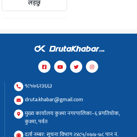
लड्छु
९८५७६२३६६३
druta.khabar@gmail.com
मुख्य कार्यालय कुश्मा नगरपालिका–६ प्रगतिचोक,
कुश्मा, पर्वत
दर्ता नम्बर: सूचना विभाग २४८५/०७७-७८ पान नं.