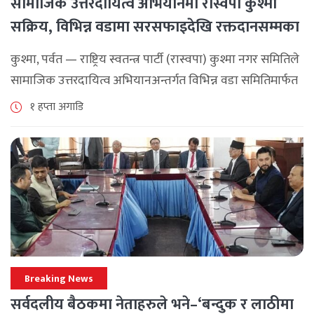
सामाजिक उत्तरदायित्व अभियानमा रास्वपा कुश्मा
सक्रिय, विभिन्न वडामा सरसफाइदेखि रक्तदानसम्मका
कार्यक्रम
कुश्मा, पर्वत — राष्ट्रिय स्वतन्त्र पार्टी (रास्वपा) कुश्मा नगर समितिले
सामाजिक उत्तरदायित्व अभियानअन्तर्गत विभिन्न वडा समितिमार्फत
समुदाय केन्द्रित र सेवामूलक कार्यक्रम सञ्चालन गरिरहेको जनाएको
१ हप्ता अगाडि
छ। श्रावण महिनाभरि विभिन्न वडाहरूमा सडक [...]
Breaking News
सर्वदलीय बैठकमा नेताहरुले भने–‘बन्दुक र लाठीमा