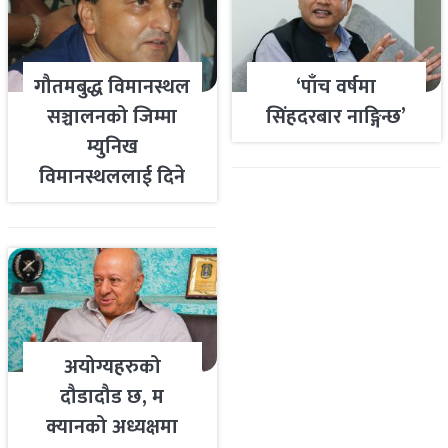
गौतमबुद्ध विमानस्थल
‘पाँच वर्षमा
सञ्चालनको जिम्मा
सिंहदरबार नाङ्गिन्छ’
म्युनिख
विमानस्थललाई दिने
तयारी
अयोग्यहरुको
दौडादौड छ, म
क्यानको अध्यक्षमा