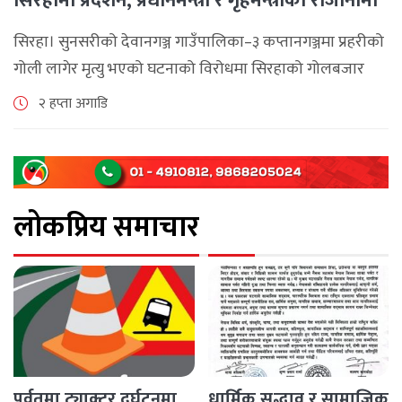
सिरहामा प्रदर्शन, प्रधानमन्त्री र गृहमन्त्रीको राजीनामा
माग
सिरहा। सुनसरीको देवानगञ्ज गाउँपालिका–३ कप्तानगञ्जमा प्रहरीको
गोली लागेर मृत्यु भएको घटनाको विरोधमा सिरहाको गोलबजार
नगरपालिका–८ पुरानो चोक चोहर्वामा स्थानीयले प्रदर्शन गरेका
२ हप्ता अगाडि
छन्। घटनाको निष्पक्ष छानबिनको माग गर्दै स्थानीयहरूले पूर्व–
पश्चिम राजमार्ग अवरुद्ध [...]
लोकप्रिय समाचार
पर्वतमा ट्याक्टर दुर्घटनमा
धार्मिक सद्भाव र सामाजिक