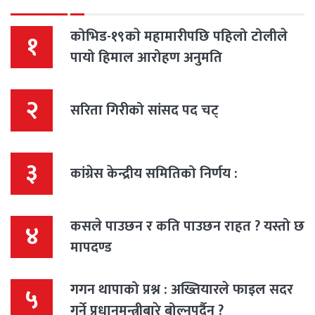
कोभिड-१९काे महामारीपछि पहिलो टोलीले
१
पायो हिमाल आरोहण अनुमति
२
सरिता गिरीको सांसद पद चट्
३
कांग्रेस केन्द्रीय समितिको निर्णय :
कसले पाउछन र कति पाउछन राहत ? यस्तो छ
४
मापदण्ड
गगन थापाको प्रश्न : अख्तियारले फाइल सदर
५
गर्ने प्रधानमन्त्रीबारे बोल्नुपर्दैन ?