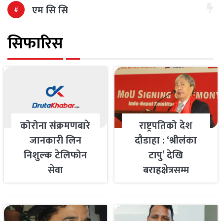
एम सि सि
सिफारिस
कोरोना संक्रमणबारे
राष्ट्रपतिको देश
जानकारी लिन
दौडाहा : ‘श्रीलंका
निशुल्क टेलिफोन
टापु’ देखि
सेवा
बराहक्षेत्रसम्म