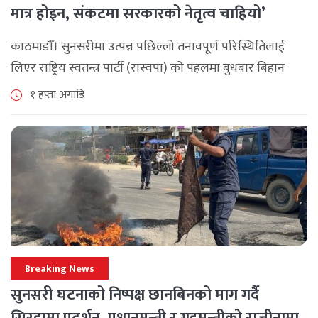
मात्र होइन, संकटमा सरकारको नेतृत्व चाहियो’
काठमाडौँ। सुनसरीमा उत्पन्न पछिल्लो तनावपूर्ण परिस्थितिलाई
लिएर राष्ट्रिय स्वतन्त्र पार्टी (रास्वपा) को पहलमा बुधबार बिहान
सिंहदरबारमा सर्वदलीय बैठक जारी छ। रास्वपाका सभापति रवि
१ हप्ता अगाडि
लामिछानेले आह्वान गरेको उक्त बैठकमा सहभागी प्रमुख [...]
Breaking News
सुनसरी घटनाको निष्पक्ष छानबिनको माग गर्दै