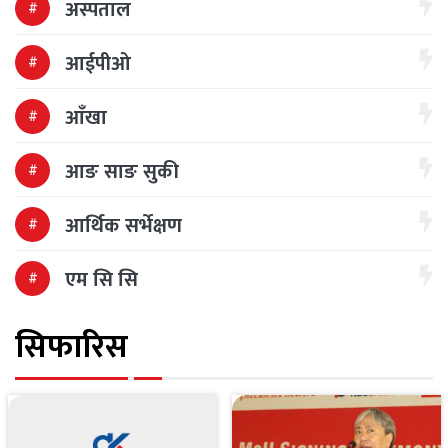
अस्पताल
आईपीओ
आँखा
आङ साङ सुकी
आर्थिक सर्भेक्षण
एम सि सि
सिफारिस