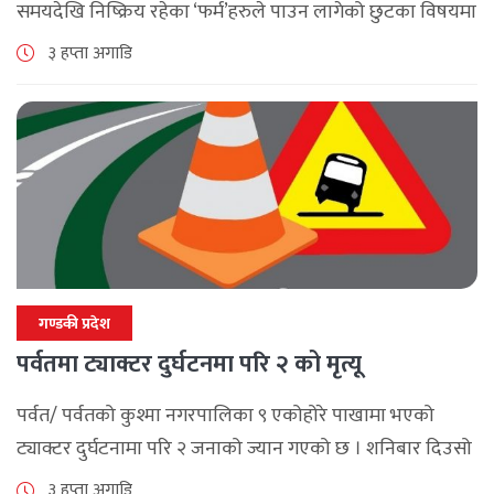
समयदेखि निष्क्रिय रहेका ‘फर्म’हरुले पाउन लागेको छुटका विषयमा
पर्वतमा अन्तरक्रिया भएको छ , आन्तरिक राजश्व कार्यालय बागलुङ
३ हप्ता अगाडि
र पर्वत उद्योग [...]
गण्डकी प्रदेश
पर्वतमा ट्याक्टर दुर्घटनमा परि २ को मृत्यू
पर्वत/ पर्वतको कुश्मा नगरपालिका ९ एकोहोरे पाखामा भएको
ट्याक्टर दुर्घटनामा परि २ जनाको ज्यान गएको छ । शनिबार दिउसो
दोबिल्ला देखि फलेवास तर्फ जाँदै गरेको ध १ त ७२७३ नम्मरको [...]
३ हप्ता अगाडि