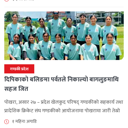
गण्डकी प्रदेश
दिपिकाको बलिङमा पर्वतले निकाल्यो बागलुङमाथि
सहज जित
पोखरा, असार २७ – प्रदेश खेलकुद परिषद् गण्डकीको सहकार्य तथा
प्रादेशिक क्रिकेट संघ गण्डकीको आयोजनामा पोखरामा जारी तेस्रो
गण्डकी महिला टी–२० क्रिकेट प्रतियोगिता–२०२६ अन्तर्गत शनिबार
१ महिना अगाडि