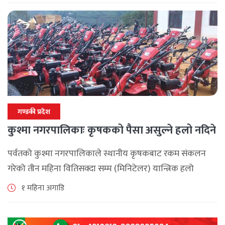
भएको खेलमा पर्वतले बागलुङलाई १० [...]
गण्डकी प्रदेश
कुश्मा नगरपालिकाः कृषकको पैसा असुल्ने हलो नदिने
पर्वतको कुश्मा नगरपालिकाले स्थानीय कृषकबाट रकम संकलन
गरेको तीन महिना वितिसक्दा सम्म (मिनिटेलर) यान्त्रिक हलो
वितरण नगरेपछि पर्वतको कुश्मा नगरपालिकाका कृषकहरु चिन्तित
१ महिना अगाडि
बनेका छन् । नगरपालिकाले कृषकलाई ५० प्रतिशत अनुदानमा [...]