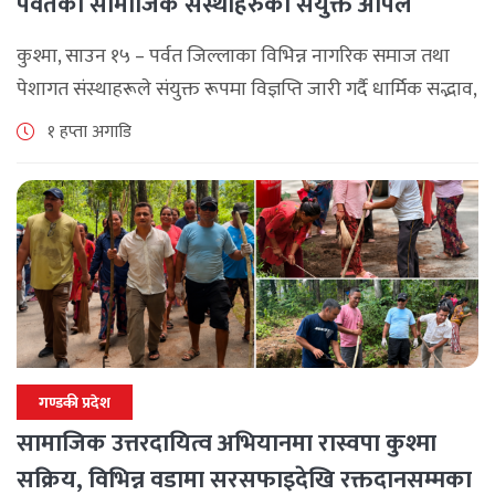
पर्वतका सामाजिक संस्थाहरुको संयुक्त अपिल
कुश्मा, साउन १५ – पर्वत जिल्लाका विभिन्न नागरिक समाज तथा
पेशागत संस्थाहरूले संयुक्त रूपमा विज्ञप्ति जारी गर्दै धार्मिक सद्भाव,
सामाजिक एकता र कानुनी शासन कायम राख्न सबै पक्षलाई संयमता
१ हप्ता अगाडि
अपनाउन [...]
गण्डकी प्रदेश
सामाजिक उत्तरदायित्व अभियानमा रास्वपा कुश्मा
सक्रिय, विभिन्न वडामा सरसफाइदेखि रक्तदानसम्मका