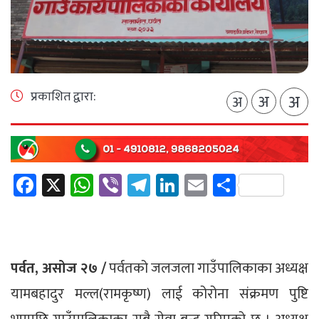
प्रकाशित द्वारा:
अ
अ
अ
Facebook
X
WhatsApp
Viber
Telegram
LinkedIn
Email
Share
पर्वत, असोज २७ /
पर्वतको जलजला गाउँपालिकाका अध्यक्ष
यामबहादुर मल्ल(रामकृष्ण) लाई कोरोना संक्रमण पुष्टि