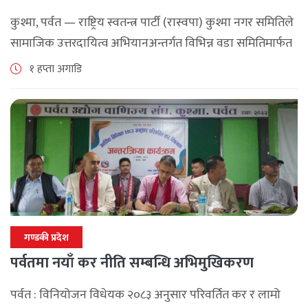
कार्यक्रम
कुश्मा, पर्वत — राष्ट्रिय स्वतन्त्र पार्टी (रास्वपा) कुश्मा नगर समितिले
सामाजिक उत्तरदायित्व अभियानअन्तर्गत विभिन्न वडा समितिमार्फत
समुदाय केन्द्रित र सेवामूलक कार्यक्रम सञ्चालन गरिरहेको जनाएको
१ हप्ता अगाडि
छ। श्रावण महिनाभरि विभिन्न वडाहरूमा सडक [...]
गण्डकी प्रदेश
पर्वतमा नयाँ कर नीति सम्बन्धि अभिमुखिकरण
पर्वत : विनियोजन विधेयक २०८३ अनुसार परिवर्तित कर र लामो