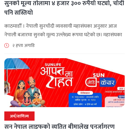
सुनको मूल्य तोलामा ४ हजार ३०० रुपैयाँ घट्यो, चाँदी
पनि सस्तियो
काठमाडौँ । नेपाली सुनचाँदी व्यवसायी महासंघका अनुसार आज
नेपाली बजारमा सुनको मूल्य उल्लेख्य रूपमा घटेको छ। महासंघका
अनुसार छापावाल सुनको मूल्य आज प्रतितोला दुई लाख ८४ हजार
२ हप्ता अगाडि
२०० रुपैयाँ कायम [...]
अर्थ/वाणिज्य
सन नेपाल लाइफको व्यतित बीमालेख पुनर्जागरण