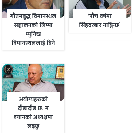
गौतमबुद्ध विमानस्थल
‘पाँच वर्षमा
सञ्चालनको जिम्मा
सिंहदरबार नाङ्गिन्छ’
म्युनिख
विमानस्थललाई दिने
तयारी
अयोग्यहरुको
दौडादौड छ, म
क्यानको अध्यक्षमा
लड्छु