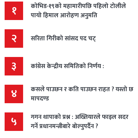
कोभिड-१९काे महामारीपछि पहिलो टोलीले
१
पायो हिमाल आरोहण अनुमति
२
सरिता गिरीको सांसद पद चट्
३
कांग्रेस केन्द्रीय समितिको निर्णय :
कसले पाउछन र कति पाउछन राहत ? यस्तो छ
४
मापदण्ड
गगन थापाको प्रश्न : अख्तियारले फाइल सदर
५
गर्ने प्रधानमन्त्रीबारे बोल्नुपर्दैन ?