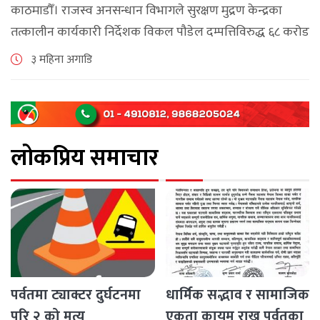
काठमाडौँ। राजस्व अनसन्धान विभागले सुरक्षण मुद्रण केन्द्रका
तत्कालीन कार्यकारी निर्देशक विकल पौडेल दम्पत्तिविरुद्ध ६८ करोड
९४ लाख ६५ हजार रुपैयाँ बराबर बिगो दाबी गर्दै सम्पत्ति शुद्धीकरण
३ महिना अगाडि
सम्बन्धी मुद्दा दायर गरेको [...]
लोकप्रिय समाचार
पर्वतमा ट्याक्टर दुर्घटनमा
धार्मिक सद्भाव र सामाजिक
परि २ को मृत्यू
एकता कायम राख्न पर्वतका