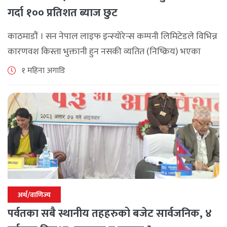
गर्दा १०० प्रतिशत ब्याज छुट
काठमाडौं । सन नेपाल लाइफ इन्स्योरेन्स कम्पनी लिमिटेडले विभिन्न
कारणवश किस्ता भुक्तानी हुन नसकी व्यतित (निष्क्रिय) भएका
बीमालेख पुनर्जागरण गर्दा लाग्ने शतप्रतिशत विलम्ब शुल्क (ब्याज)
१ महिना अगाडि
छुट दिने विशेष योजना सार्वजनिक [...]
अर्थ/वाणिज्य
पर्वतका सबै स्थानीय तहहरुको बजेट सार्वजनिक, ४