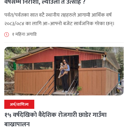
वर्षसम्म निराशा, ल्याउला त उत्साह ?
पर्वत/पर्वतका सात वटै स्थानीय तहहरुले आगामी आर्थिक वर्ष
२०८३/०८४ का लागि आ–आफ्नो बजेट सार्वजनिक गरेका छन्।
२०७९ सालमा निर्वाचित भएपछि आएका जनप्रतिनिधीले ल्याएको
१ महिना अगाडि
यो आफ्नो कार्यकालको अन्तिम बजेट हो । [...]
अर्थ/वाणिज्य
१५ वर्षदेखिको वैदेशिक रोजगारी छाडेर गाउँमा
बाख्रापालन