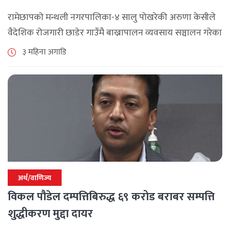
रामेछापको मन्थली नगरपालिका-४ सालु पोखरेकी अरुणा केसीले
वैदेशिक रोजगारी छाडेर गाउँमै बाख्रापालन व्यवसाय सञ्चालन गरेका
छन् । चार वर्ष बेलायत र ११ वर्ष दुबई र कतारमा रोजगारीमा गरेकी
३ महिना अगाडि
उनलाई अरूको [...]
अर्थ/वाणिज्य
विकल पौडेल दम्पत्तिबिरुद्ध ६९ करोड बराबर सम्पत्ति
शुद्धीकरण मुद्दा दायर