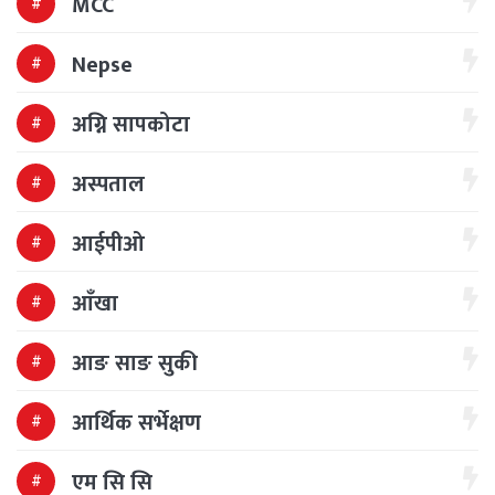
MCC
Nepse
अग्नि सापकोटा
अस्पताल
आईपीओ
आँखा
आङ साङ सुकी
आर्थिक सर्भेक्षण
एम सि सि