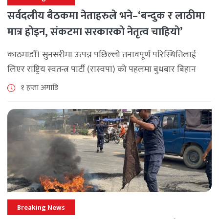
सर्वदलीय बैठकमा नेताहरुले भने–‘बन्दुक र लाठीमा
मात्र होइन, संकटमा सरकारको नेतृत्व चाहियो’
काठमाडौँ। सुनसरीमा उत्पन्न पछिल्लो तनावपूर्ण परिस्थितिलाई
लिएर राष्ट्रिय स्वतन्त्र पार्टी (रास्वपा) को पहलमा बुधबार बिहान
सिंहदरबारमा सर्वदलीय बैठक जारी छ। रास्वपाका सभापति रवि
१ हप्ता अगाडि
लामिछानेले आह्वान गरेको उक्त बैठकमा सहभागी प्रमुख [...]
Breaking News