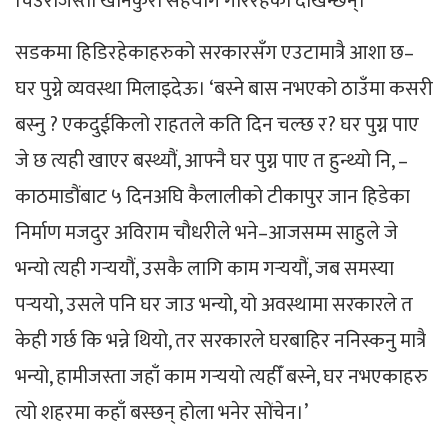
चिउराजस्ता खानेकुरा सहयोग गरिरहेका देखिन्छन्।
सडकमा हिडिरहेकाहरुको सरकारसँग एउटामात्रै आशा छ–
घर पुग्ने व्यवस्था मिलाइदेऊ। ‘बस्ने बास नभएको ठाउँमा कसरी
बस्नु ? एकदुईकिलो राहतले कति दिन चल्छ र? घर पुग्न पाए
जे छ त्यही खाएर बस्थ्यौं, आफ्नै घर पुग्न पाए त हुन्थ्यो नि, –
काठमाडौंबाट ५ दिनअघि कैलालीको टीकापुर जान हिडेका
निर्माण मजदुर अविराम चौधरीले भने–आजसम्म साहुले जे
भन्यो त्यही गर्‍ययौं, उसकै लागि काम गर्‍ययौं, जब समस्या
पर्‍ययो, उसले पनि घर जाउ भन्यो, यो अवस्थामा सरकारले त
केही गर्छ कि भन्ने थियो, तर सरकारले घरबाहिर ननिस्कनु मात्रै
भन्यो, हामीजस्ता जहाँ काम गर्‍ययो त्यहीँ बस्ने, घर नभएकाहरु
त्यो शहरमा कहाँ बस्छन् होला भनेर सोंचेन।’