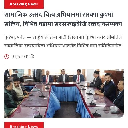
Breaking News
सामाजिक उत्तरदायित्व अभियानमा रास्वपा कुश्मा
सक्रिय, विभिन्न वडामा सरसफाइदेखि रक्तदानसम्मका
कार्यक्रम
कुश्मा, पर्वत — राष्ट्रिय स्वतन्त्र पार्टी (रास्वपा) कुश्मा नगर समितिले
सामाजिक उत्तरदायित्व अभियानअन्तर्गत विभिन्न वडा समितिमार्फत
समुदाय केन्द्रित र सेवामूलक कार्यक्रम सञ्चालन गरिरहेको जनाएको
१ हप्ता अगाडि
छ। श्रावण महिनाभरि विभिन्न वडाहरूमा सडक [...]
Breaking News