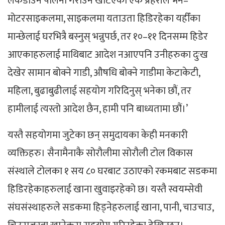
लकडाउन पालना गराउन खटिएका एक प्रहरीले भने–
मोटरसाइकलमा, साइकलमा यताउता हिडिरहेका यहीँका
मान्छेलाई घरभित्रै बस्नुस् भन्नुपर्छ, तर १०–११ दिनसम्म हिडेर
आएकाहरुलाई माथिबाट आदेश नआएपनि उनीहरुका दुःख
देखेर सामान बोक्ने गाडी, औषधि बोक्ने गाडीमा केटाकेटी,
महिला, बुढाबुढीलाई सहयोग गरिदिनुस् भनेका छौं, तर
हामीलाई त्यस्तो आदेश छैन, हामी पनि बाध्यतामा छौं।’
यस्तै सहयोगमा जुटेका छन् समुदायका केही मनकारी
व्यक्तिहरु। सैनामैनाकै सोरौलीमा सोरौली टोल विकास
संस्थाले टोलका १ सय ८० घरबाट उठाएको रकमबाट सडकमा
हिडिरहेकाहरुलाई खाना खुवाइरहेको छ। यस्तै स्वयम्सेवी
संघसंस्थाहरुले सडकमा हिड्नेहरुलाई खाना, पानी, चाउचाउ,