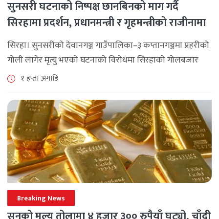
सुनसरी घटनाको निष्पक्ष छानबिनको माग गर्दै
सिरहामा प्रदर्शन, प्रधानमन्त्री र गृहमन्त्रीको राजीनामा
माग
सिरहा। सुनसरीको देवानगञ्ज गाउँपालिका–३ कप्तानगञ्जमा प्रहरीको
गोली लागेर मृत्यु भएको घटनाको विरोधमा सिरहाको गोलबजार
नगरपालिका–८ पुरानो चोक चोहर्वामा स्थानीयले प्रदर्शन गरेका
१ हप्ता अगाडि
छन्। घटनाको निष्पक्ष छानबिनको माग गर्दै स्थानीयहरूले पूर्व–
पश्चिम राजमार्ग अवरुद्ध [...]
Breaking News
सुनको मूल्य तोलामा ४ हजार ३०० रुपैयाँ घट्यो, चाँदी