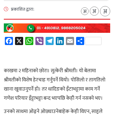
प्रकाशित द्वारा:
अ
अ
अ
Facebook
X
WhatsApp
Viber
Telegram
LinkedIn
Email
Share
काखमा २ महिनाको छोरा। सुत्केरी श्रीमती। यो बेलामा
श्रीमतीको विशेष हेरचाह गर्नुपर्ने थियो। पोसिलो र तागतिलो
खाना खुवाउनुपर्ने हो। तर धादिङको इँटाभट्टामा काम गर्ने
गणेश परियार इँट्टाभट्टा बन्द भएपछि केही गर्न नसक्ने भए।
उनको साथमा ओढ्ने ओछ्याउनेबाहेक केही थिएन, साहुले