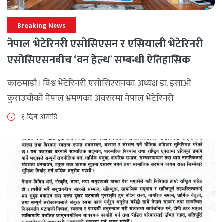
Breaking News
नेपाल भेटेरिनरी एसोसिएसन र एसियाली भेटेरिनरी
एसोसिएसनबीच ‘वन हेल्थ’ सम्बन्धी ऐतिहासिक
समझदारी
काठमाडौं। विश्व भेटेरिनरी एसोसिएसनका अध्यक्ष डा. इसाओ
कुराउचीको नेपाल भ्रमणका अवसरमा नेपाल भेटेरिनरी
एसोसिएसनले अन्तर्राष्ट्रिय सहकार्यलाई नयाँ उचाइमा पुर्‍याउँदै
१ दिन अगाडि
महत्वपूर्ण कूटनीतिक तथा प्राविधिक उपलब्धि हासिल गरेको
जनाएको छ। भ्रमणका क्रममा विश्व [...]