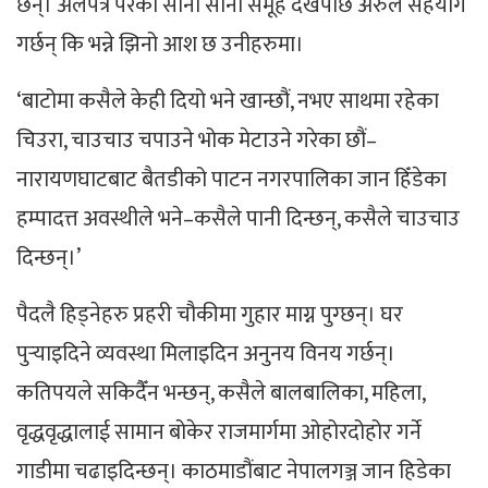
छन्। अलपत्र परेका साना साना समूह देखेपछि अरुले सहयोग
गर्छन् कि भन्ने झिनो आश छ उनीहरुमा।
‘बाटोमा कसैले केही दियो भने खान्छौं, नभए साथमा रहेका
चिउरा, चाउचाउ चपाउने भोक मेटाउने गरेका छौं–
नारायणघाटबाट बैतडीको पाटन नगरपालिका जान हिँडेका
हम्पादत्त अवस्थीले भने–कसैले पानी दिन्छन्, कसैले चाउचाउ
दिन्छन्।’
पैदलै हिड्नेहरु प्रहरी चौकीमा गुहार माग्न पुग्छन्। घर
पुर्‍याइदिने व्यवस्था मिलाइदिन अनुनय विनय गर्छन्।
कतिपयले सकिदैँन भन्छन्, कसैले बालबालिका, महिला,
वृद्धवृद्धालाई सामान बोकेर राजमार्गमा ओहोरदोहोर गर्ने
गाडीमा चढाइदिन्छन्। काठमाडौंबाट नेपालगञ्ज जान हिडेका