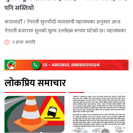
पनि सस्तियो
काठमाडौँ । नेपाली सुनचाँदी व्यवसायी महासंघका अनुसार आज
नेपाली बजारमा सुनको मूल्य उल्लेख्य रूपमा घटेको छ। महासंघका
अनुसार छापावाल सुनको मूल्य आज प्रतितोला दुई लाख ८४ हजार
१ हप्ता अगाडि
२०० रुपैयाँ कायम [...]
लोकप्रिय समाचार