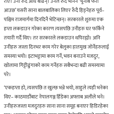
रोए। उनी रुँदै अघि बढिन्। उनले रुदै भनिन ‘चुनाब फेरी
आउछ’ यसरी साना बालबालिका लिएर रुँदै हिड्नेहरु पूर्व–
पश्चिम राजमार्गमा दिनदिनै भेटिन्छन्। सरकारले शुरुमा एक
हप्ता लकडाउन गरेका कारण त्यसपछि उनीहरु घर फर्किने
तयारी गर्दै थिए। तर सरकारले लकडाउन थपिरह्यो। अनि
उनीहरु जस्ता दिनभर काम गरेर बेलुका हातमुख जोर्नेहरुलाई
समस्या भयो। इटाभट्टामा काम गर्ने, भवन बनाउने मजदुर,
खोलामा गिट्टीढुंगाको काम गर्नेहरु सबैभन्दा बढी समस्यामा
परे।
‘एकहप्ता हो, त्यसपछि त खुल्छ भन्ने भयो, साहुले त्यही भनेका
थिए– काठमाडौंबाट नेपालगञ्ज हिँडेका अफ्ताब अलीले भने।
उनीहरुजस्ता मजदुरहरु साना साना समूह बनाएर हिडिरहेका