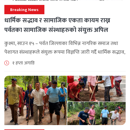
Breaking News
धार्मिक सद्भाव र सामाजिक एकता कायम राख्न
पर्वतका सामाजिक संस्थाहरुको संयुक्त अपिल
कुश्मा, साउन १५ – पर्वत जिल्लाका विभिन्न नागरिक समाज तथा
पेशागत संस्थाहरूले संयुक्त रूपमा विज्ञप्ति जारी गर्दै धार्मिक सद्भाव,
सामाजिक एकता र कानुनी शासन कायम राख्न सबै पक्षलाई संयमता
१ हप्ता अगाडि
अपनाउन [...]