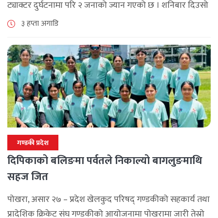
ट्याक्टर दुर्घटनामा परि २ जनाको ज्यान गएको छ । शनिबार दिउसो
दोबिल्ला देखि फलेवास तर्फ जाँदै गरेको ध १ त ७२७३ नम्मरको [...]
३ हप्ता अगाडि
गण्डकी प्रदेश
दिपिकाको बलिङमा पर्वतले निकाल्यो बागलुङमाथि
सहज जित
पोखरा, असार २७ – प्रदेश खेलकुद परिषद् गण्डकीको सहकार्य तथा
प्रादेशिक क्रिकेट संघ गण्डकीको आयोजनामा पोखरामा जारी तेस्रो