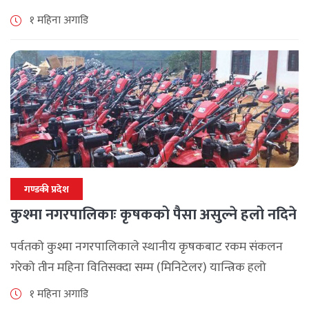
गण्डकी महिला टी–२० क्रिकेट प्रतियोगिता–२०२६ अन्तर्गत शनिबार
१ महिना अगाडि
भएको खेलमा पर्वतले बागलुङलाई १० [...]
गण्डकी प्रदेश
कुश्मा नगरपालिकाः कृषकको पैसा असुल्ने हलो नदिने
पर्वतको कुश्मा नगरपालिकाले स्थानीय कृषकबाट रकम संकलन
गरेको तीन महिना वितिसक्दा सम्म (मिनिटेलर) यान्त्रिक हलो
वितरण नगरेपछि पर्वतको कुश्मा नगरपालिकाका कृषकहरु चिन्तित
१ महिना अगाडि