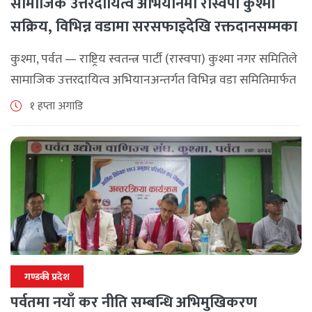
सामाजिक उत्तरदायित्व अभियानमा रास्वपा कुश्मा
सक्रिय, विभिन्न वडामा सरसफाइदेखि रक्तदानसम्मका
कार्यक्रम
कुश्मा, पर्वत — राष्ट्रिय स्वतन्त्र पार्टी (रास्वपा) कुश्मा नगर समितिले
सामाजिक उत्तरदायित्व अभियानअन्तर्गत विभिन्न वडा समितिमार्फत
समुदाय केन्द्रित र सेवामूलक कार्यक्रम सञ्चालन गरिरहेको जनाएको
१ हप्ता अगाडि
छ। श्रावण महिनाभरि विभिन्न वडाहरूमा सडक [...]
गण्डकी प्रदेश
पर्वतमा नयाँ कर नीति सम्बन्धि अभिमुखिकरण