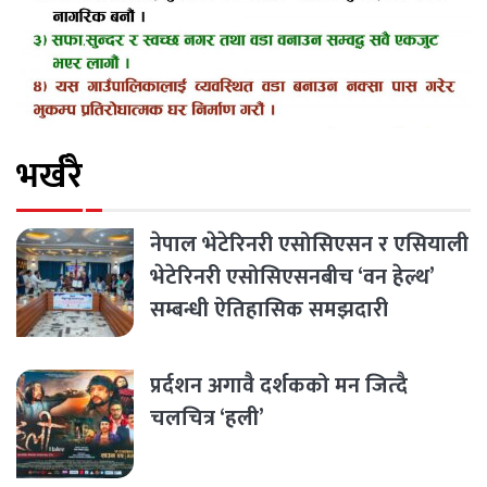
भर्खरै
नेपाल भेटेरिनरी एसोसिएसन र एसियाली
भेटेरिनरी एसोसिएसनबीच ‘वन हेल्थ’
सम्बन्धी ऐतिहासिक समझदारी
प्रर्दशन अगावै दर्शकको मन जित्दै
चलचित्र ‘हली’