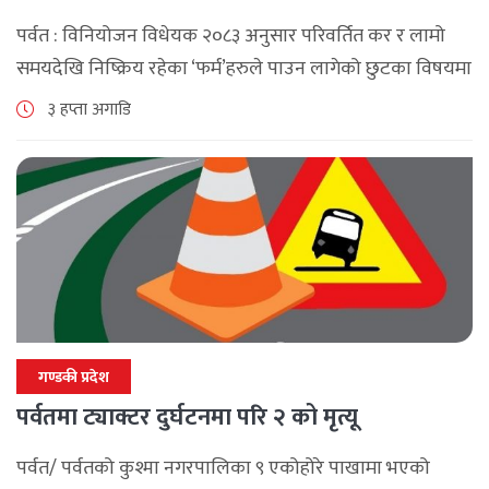
पर्वत : विनियोजन विधेयक २०८३ अनुसार परिवर्तित कर र लामो
समयदेखि निष्क्रिय रहेका ‘फर्म’हरुले पाउन लागेको छुटका विषयमा
पर्वतमा अन्तरक्रिया भएको छ , आन्तरिक राजश्व कार्यालय बागलुङ
३ हप्ता अगाडि
र पर्वत उद्योग [...]
गण्डकी प्रदेश
पर्वतमा ट्याक्टर दुर्घटनमा परि २ को मृत्यू
पर्वत/ पर्वतको कुश्मा नगरपालिका ९ एकोहोरे पाखामा भएको