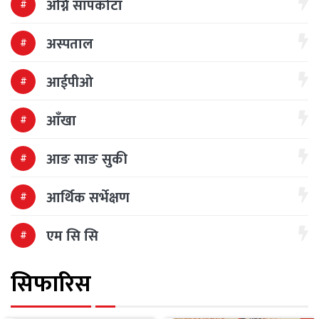
अग्नि सापकोटा
अस्पताल
आईपीओ
आँखा
आङ साङ सुकी
आर्थिक सर्भेक्षण
एम सि सि
सिफारिस