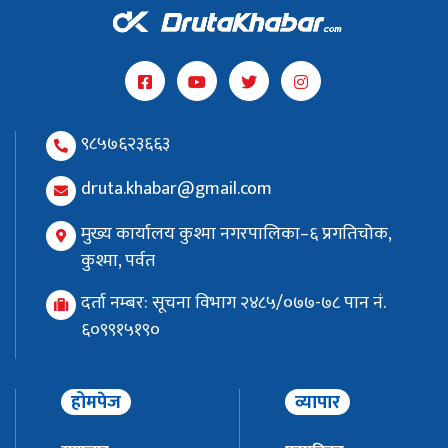
९८५७६२३६६३
druta.khabar@gmail.com
मुख्य कार्यालय कुश्मा नगरपालिका–६ प्रगतिचोक,
कुश्मा, पर्वत
दर्ता नम्बर: सूचना विभाग २४८५/०७७-७८ पान नं.
६०९९१५१९०
होमपेज
व्यापार