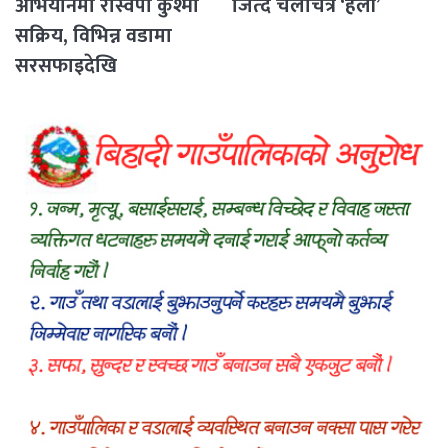
अभियानमा रास्वपा कुश्मा
जित्दै चलचित्र ‘हली’
सक्रिय, विभिन्न वडामा
सरसफाइदेखि
रक्तदानसम्मका कार्यक्रम