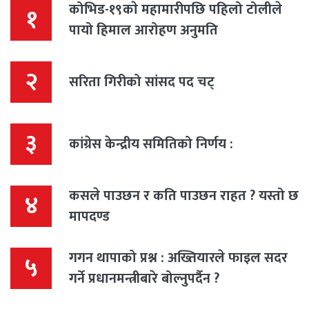
कोभिड-१९काे महामारीपछि पहिलो टोलीले
१
पायो हिमाल आरोहण अनुमति
२
सरिता गिरीको सांसद पद चट्
३
कांग्रेस केन्द्रीय समितिको निर्णय :
कसले पाउछन र कति पाउछन राहत ? यस्तो छ
४
मापदण्ड
गगन थापाको प्रश्न : अख्तियारले फाइल सदर
५
गर्ने प्रधानमन्त्रीबारे बोल्नुपर्दैन ?