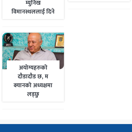
म्युनिख
विमानस्थललाई दिने
तयारी
अयोग्यहरुको
दौडादौड छ, म
क्यानको अध्यक्षमा
लड्छु