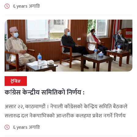
पार्टी पदाधिकारी बैठकले गिरीलाई सांसद र पार्टीको साधारण
६ years अगाडि
सदस्यसमेत नरहने गरी [...]
ट्रेन्डिङ
कांग्रेस केन्द्रीय समितिको निर्णय :
असार २२, काठमाण्डौ । नेपाली काँग्रेसको केन्द्रिय समिति बैठकले
सत्तारुढ दल नेकपाभित्रको आन्तरीक कलहमा प्रवेश नगर्ने निर्णय
गरेको छ । प्रमुख प्रतिपक्षी दललाई नेकपा र सरकारको विवादमा
६ years अगाडि
ल्याईनु लागि निरुपेक्ष [...]