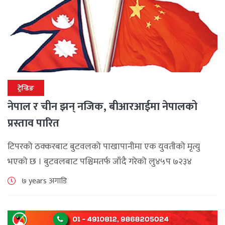
ट्रेन्डिङ
नेपाल र चीन झन् नजिक, बीआरआईमा नेपालको
प्रस्ताव पारित
टिपरको ठक्करबाट बुटवलको पाखापानीमा एक युवतीको मृत्यु
भएको छ । बुटवलबाट पश्चिमतर्फ जाँदै गरेको लु४५प ७२३४
नम्बरको स्कुटरलाई टिपरले ठक्कर दिंदा बुटवल
७ years अगाडि
उपमहानगरपालिका-१२ तामनगरकी १९ वर्षकी पुष्पा भण्डारीको मृत्यु
भएको [...]