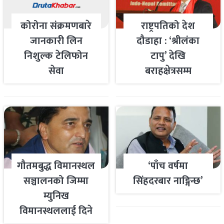
कोरोना संक्रमणबारे
राष्ट्रपतिको देश
जानकारी लिन
दौडाहा : ‘श्रीलंका
निशुल्क टेलिफोन
टापु’ देखि
सेवा
बराहक्षेत्रसम्म
गौतमबुद्ध विमानस्थल
‘पाँच वर्षमा
सञ्चालनको जिम्मा
सिंहदरबार नाङ्गिन्छ’
म्युनिख
विमानस्थललाई दिने