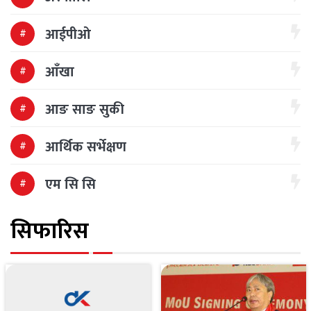
आईपीओ
आँखा
आङ साङ सुकी
आर्थिक सर्भेक्षण
एम सि सि
सिफारिस