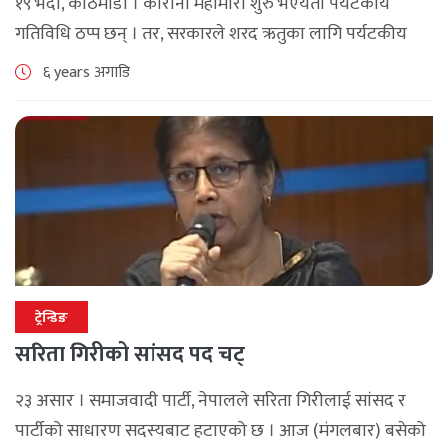
१९ भदौ, काठमाडौं । कोरोना महामारी शुरु भएयता पर्यटकीय
गतिविधि ठप्प छन् । तर, सरकारले शरद ऋतुका लागि पर्यटकीय
गतिविधि भने खुला गरेको छ । यसै सन्दर्भमा कोभिड पछि पहिलो
६ years अगाडि
[...]
ट्रेन्डिङ
सरिता गिरीको सांसद पद चट्
२३ असार । समाजवादी पार्टी, नेपालले सरिता गिरीलाई सांसद र
पार्टीको साधारण सदस्यबाट हटाएको छ । आज (मंगलबार) बसेको