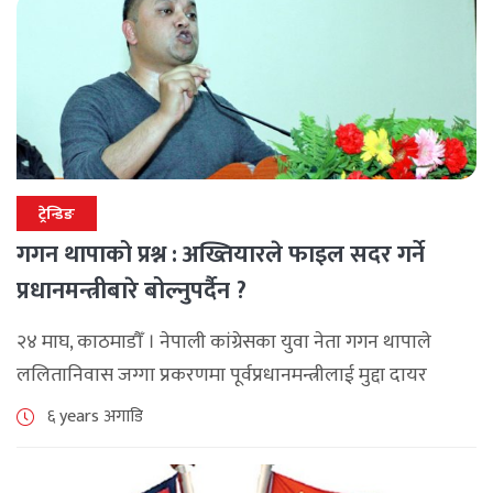
ट्रेन्डिङ
गगन थापाको प्रश्न : अख्तियारले फाइल सदर गर्ने
प्रधानमन्त्रीबारे बोल्नुपर्दैन ?
२४ माघ, काठमाडौँ । नेपाली कांग्रेसका युवा नेता गगन थापाले
ललितानिवास जग्गा प्रकरणमा पूर्वप्रधानमन्त्रीलाई मुद्दा दायर
नगरेकामा आपत्ति जनाएका छन् । कांग्रेस कालिका नगर समितिले
६ years अगाडि
शुक्रबार गरेको कार्यक्रममा नेता थापाले [...]