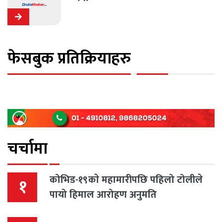
फेसबुक प्रतिक्रियाहरु
चर्चामा
कोभिड-१९काे महामारीपछि पहिलो टोलीले
१
पायो हिमाल आरोहण अनुमति