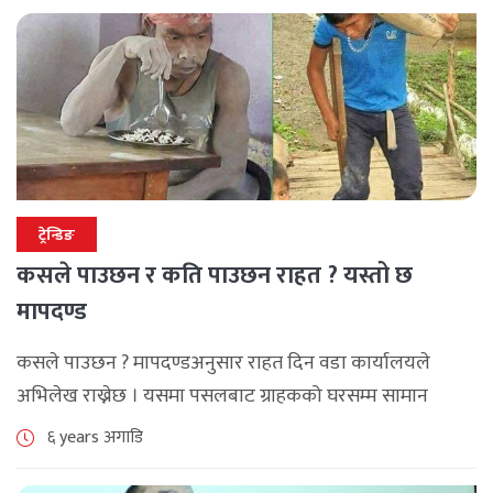
ट्रेन्डिङ
कसले पाउछन र कति पाउछन राहत ? यस्तो छ
मापदण्ड
कसले पाउछन ? मापदण्डअनुसार राहत दिन वडा कार्यालयले
अभिलेख राख्नेछ । यसमा पसलबाट ग्राहकको घरसम्म सामान
ओसारपसार गर्ने श्रमिक राहत पाउने कोटामा परेका छन् । पर्यटक
६ years अगाडि
भरिया, निर्माण सामग्री भरिया, [...]