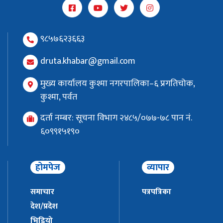
९८५७६२३६६३
druta.khabar@gmail.com
मुख्य कार्यालय कुश्मा नगरपालिका–६ प्रगतिचोक,
कुश्मा, पर्वत
दर्ता नम्बर: सूचना विभाग २४८५/०७७-७८ पान नं.
६०९९१५१९०
होमपेज
व्यापार
समाचार
पत्रपत्रिका
देश/प्रदेश
भिडियो