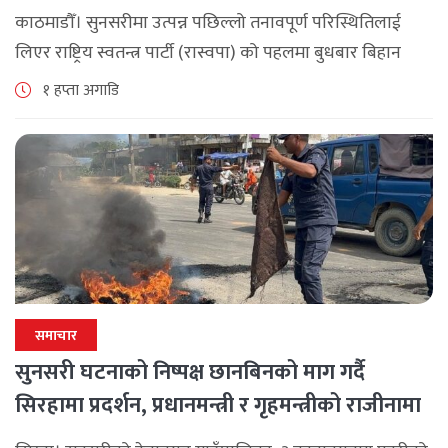
काठमाडौँ। सुनसरीमा उत्पन्न पछिल्लो तनावपूर्ण परिस्थितिलाई
लिएर राष्ट्रिय स्वतन्त्र पार्टी (रास्वपा) को पहलमा बुधबार बिहान
सिंहदरबारमा सर्वदलीय बैठक जारी छ। रास्वपाका सभापति रवि
१ हप्ता अगाडि
लामिछानेले आह्वान गरेको उक्त बैठकमा सहभागी प्रमुख [...]
समाचार
सुनसरी घटनाको निष्पक्ष छानबिनको माग गर्दै
सिरहामा प्रदर्शन, प्रधानमन्त्री र गृहमन्त्रीको राजीनामा
माग