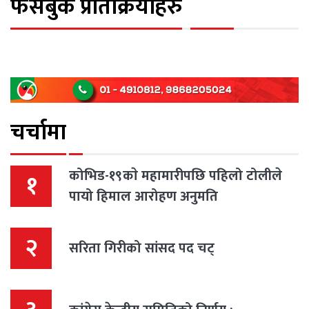
फेसबुक प्रतिक्रियाहरु
चर्चामा
कोभिड-१९काे महामारीपछि पहिलो टोलीले
१
पायो हिमाल आरोहण अनुमति
२
सरिता गिरीको सांसद पद चट्