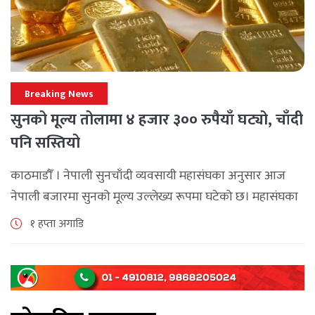
Breaking News
सुनको मूल्य तोलामा ४ हजार ३०० रुपैयाँ घट्यो, चाँदी
पनि सस्तियो
काठमाडौँ । नेपाली सुनचाँदी व्यवसायी महासंघका अनुसार आज
नेपाली बजारमा सुनको मूल्य उल्लेख्य रूपमा घटेको छ। महासंघका
अनुसार छापावाल सुनको मूल्य आज प्रतितोला दुई लाख ८४ हजार
१ हप्ता अगाडि
२०० रुपैयाँ कायम [...]