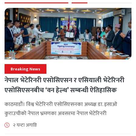
Breaking News
नेपाल भेटेरिनरी एसोसिएसन र एसियाली भेटेरिनरी
एसोसिएसनबीच ‘वन हेल्थ’ सम्बन्धी ऐतिहासिक
समझदारी
काठमाडौं। विश्व भेटेरिनरी एसोसिएसनका अध्यक्ष डा. इसाओ
कुराउचीको नेपाल भ्रमणका अवसरमा नेपाल भेटेरिनरी
एसोसिएसनले अन्तर्राष्ट्रिय सहकार्यलाई नयाँ उचाइमा पुर्‍याउँदै
२ घन्टा अगाडि
महत्वपूर्ण कूटनीतिक तथा प्राविधिक उपलब्धि हासिल गरेको