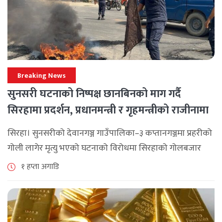
Breaking News
सुनसरी घटनाको निष्पक्ष छानबिनको माग गर्दै
सिरहामा प्रदर्शन, प्रधानमन्त्री र गृहमन्त्रीको राजीनामा
माग
सिरहा। सुनसरीको देवानगञ्ज गाउँपालिका–३ कप्तानगञ्जमा प्रहरीको
गोली लागेर मृत्यु भएको घटनाको विरोधमा सिरहाको गोलबजार
नगरपालिका–८ पुरानो चोक चोहर्वामा स्थानीयले प्रदर्शन गरेका
१ हप्ता अगाडि
छन्। घटनाको निष्पक्ष छानबिनको माग गर्दै स्थानीयहरूले पूर्व–
पश्चिम राजमार्ग अवरुद्ध [...]