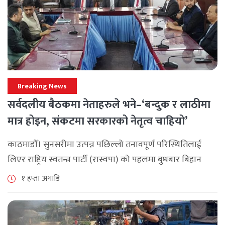
Breaking News
सर्वदलीय बैठकमा नेताहरुले भने–‘बन्दुक र लाठीमा
मात्र होइन, संकटमा सरकारको नेतृत्व चाहियो’
काठमाडौँ। सुनसरीमा उत्पन्न पछिल्लो तनावपूर्ण परिस्थितिलाई
लिएर राष्ट्रिय स्वतन्त्र पार्टी (रास्वपा) को पहलमा बुधबार बिहान
सिंहदरबारमा सर्वदलीय बैठक जारी छ। रास्वपाका सभापति रवि
१ हप्ता अगाडि
लामिछानेले आह्वान गरेको उक्त बैठकमा सहभागी प्रमुख [...]