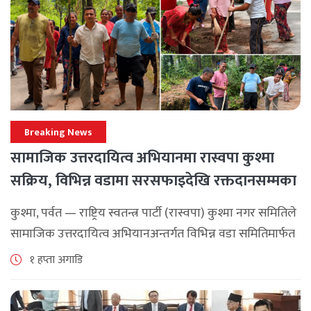
Breaking News
सामाजिक उत्तरदायित्व अभियानमा रास्वपा कुश्मा
सक्रिय, विभिन्न वडामा सरसफाइदेखि रक्तदानसम्मका
कार्यक्रम
कुश्मा, पर्वत — राष्ट्रिय स्वतन्त्र पार्टी (रास्वपा) कुश्मा नगर समितिले
सामाजिक उत्तरदायित्व अभियानअन्तर्गत विभिन्न वडा समितिमार्फत
समुदाय केन्द्रित र सेवामूलक कार्यक्रम सञ्चालन गरिरहेको जनाएको
१ हप्ता अगाडि
छ। श्रावण महिनाभरि विभिन्न वडाहरूमा सडक [...]