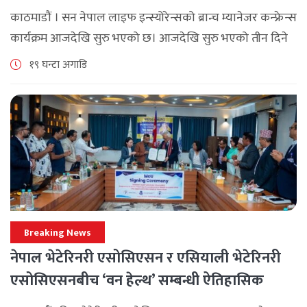
काठमाडौं । सन नेपाल लाइफ इन्स्योरेन्सको ब्रान्च म्यानेजर कन्फ्रेन्स
कार्यक्रम आजदेखि सुरु भएको छ। आजदेखि सुरु भएको तीन दिने
ब्रान्च म्यानेजर कन्फ्रेन्स विभिन्न कार्यक्रमहरुका साथ भब्य साथ
१९ घन्टा अगाडि
मनाउने कम्पनीले लक्ष्य [...]
Breaking News
नेपाल भेटेरिनरी एसोसिएसन र एसियाली भेटेरिनरी
एसोसिएसनबीच ‘वन हेल्थ’ सम्बन्धी ऐतिहासिक
समझदारी