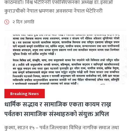
काठमाडौं। विश्व भेटेरिनरी एसोसिएसनका अध्यक्ष डा. इसाओ
कुराउचीको नेपाल भ्रमणका अवसरमा नेपाल भेटेरिनरी
एसोसिएसनले अन्तर्राष्ट्रिय सहकार्यलाई नयाँ उचाइमा पुर्‍याउँदै
२ दिन अगाडि
महत्वपूर्ण कूटनीतिक तथा प्राविधिक उपलब्धि हासिल गरेको
जनाएको छ। भ्रमणका क्रममा विश्व [...]
Breaking News
धार्मिक सद्भाव र सामाजिक एकता कायम राख्न
पर्वतका सामाजिक संस्थाहरुको संयुक्त अपिल
कुश्मा, साउन १५ – पर्वत जिल्लाका विभिन्न नागरिक समाज तथा