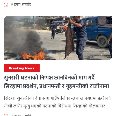
सिंहदरबारमा सर्वदलीय बैठक जारी छ। रास्वपाका सभापति रवि
१ हप्ता अगाडि
लामिछानेले आह्वान गरेको उक्त बैठकमा सहभागी प्रमुख [...]
Breaking News
सुनसरी घटनाको निष्पक्ष छानबिनको माग गर्दै
सिरहामा प्रदर्शन, प्रधानमन्त्री र गृहमन्त्रीको राजीनामा
माग
सिरहा। सुनसरीको देवानगञ्ज गाउँपालिका–३ कप्तानगञ्जमा प्रहरीको
गोली लागेर मृत्यु भएको घटनाको विरोधमा सिरहाको गोलबजार
नगरपालिका–८ पुरानो चोक चोहर्वामा स्थानीयले प्रदर्शन गरेका