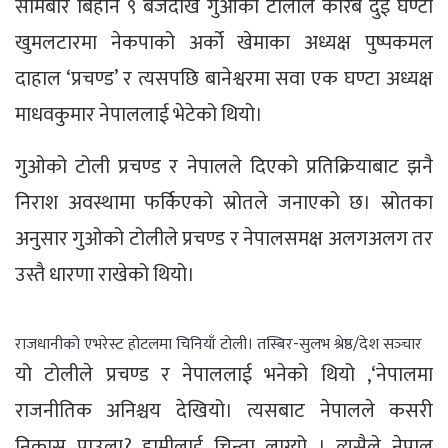
सोमबार बिहान ९ बजेदेखि गुओको टोलीले करिब दुई घण्टा
खुमलटारमा नेकपाको अर्को खेमाका अध्यक्ष पुष्पकमल
दाहाल ‘प्रचण्ड’ र त्यसपछि बानेश्वरमा सवा एक घण्टा अध्यक्ष
माधवकुमार नेपाललाई भेटेको थियो।
गुओको टोली प्रचण्ड र नेपालले दिएको प्रतिक्रियाबाट झनै
निराश अवस्थामा फर्किएको स्रोतले जनाएको छ। स्रोतका
अनुसार गुओको टोलीले प्रचण्ड र नेपालसमक्ष अलगअलग तर
उस्तै धारणा राखेको थियो।
राजधानीको एभरेस्ट होटलमा चिनियाँ टोली। तस्बिर-सुलभ श्रेष्ठ/देश सञ्‍चार
यो टोलीले प्रचण्ड र नेपाललाई भनेको थियो ,‘नेपालमा
राजनीतिक अनिश्चय देखियो। त्यसबाट नेपालले कसरी
निकास पाउला? हामीलाई चिन्ता लाग्यो । त्यसैले नेपाल