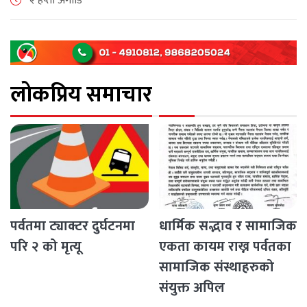
२ हप्ता अगाडि
छन्। घटनाको निष्पक्ष छानबिनको माग गर्दै स्थानीयहरूले पूर्व–
पश्चिम राजमार्ग अवरुद्ध [...]
लोकप्रिय समाचार
पर्वतमा ट्याक्टर दुर्घटनमा
धार्मिक सद्भाव र सामाजिक
परि २ को मृत्यू
एकता कायम राख्न पर्वतका
सामाजिक संस्थाहरुको
संयुक्त अपिल