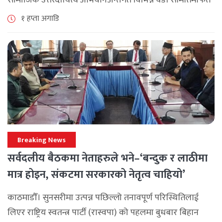
समुदाय केन्द्रित र सेवामूलक कार्यक्रम सञ्चालन गरिरहेको जनाएको
१ हप्ता अगाडि
छ। श्रावण महिनाभरि विभिन्न वडाहरूमा सडक [...]
Breaking News
सर्वदलीय बैठकमा नेताहरुले भने–‘बन्दुक र लाठीमा
मात्र होइन, संकटमा सरकारको नेतृत्व चाहियो’
काठमाडौँ। सुनसरीमा उत्पन्न पछिल्लो तनावपूर्ण परिस्थितिलाई
लिएर राष्ट्रिय स्वतन्त्र पार्टी (रास्वपा) को पहलमा बुधबार बिहान