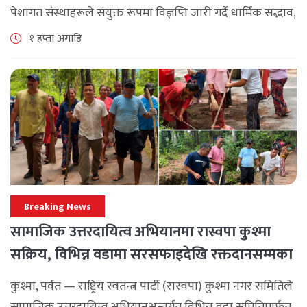
पेशागत संस्थाहरूले संयुक्त रूपमा विज्ञप्ति जारी गर्दै धार्मिक सद्भाव,
सामाजिक एकता र कानुनी शासन कायम राख्न सबै पक्षलाई संयमता
१ हप्ता अगाडि
अपनाउन [...]
Breaking News
सामाजिक उत्तरदायित्व अभियानमा रास्वपा कुश्मा
सक्रिय, विभिन्न वडामा सरसफाइदेखि रक्तदानसम्मका
कार्यक्रम
कुश्मा, पर्वत — राष्ट्रिय स्वतन्त्र पार्टी (रास्वपा) कुश्मा नगर समितिले
सामाजिक उत्तरदायित्व अभियानअन्तर्गत विभिन्न वडा समितिमार्फत