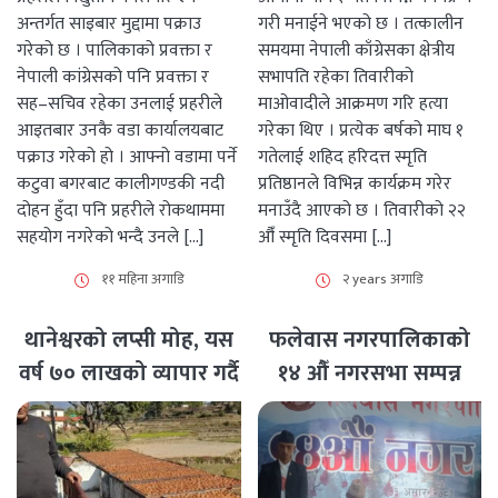
अन्तर्गत साइबार मुद्दामा पक्राउ
गरी मनाईने भएको छ । तत्कालीन
गरेको छ । पालिकाको प्रवक्ता र
समयमा नेपाली काँग्रेसका क्षेत्रीय
नेपाली कांग्रेसको पनि प्रवक्ता र
सभापति रहेका तिवारीको
सह–सचिव रहेका उनलाई प्रहरीले
माओवादीले आक्रमण गरि हत्या
आइतबार उनकै वडा कार्यालयबाट
गरेका थिए । प्रत्येक बर्षको माघ १
पक्राउ गरेको हो । आफ्नो वडामा पर्ने
गतेलाई शहिद हरिदत्त स्मृति
कटुवा बगरबाट कालीगण्डकी नदी
प्रतिष्ठानले विभिन्न कार्यक्रम गरेर
दोहन हुँदा पनि प्रहरीले रोकथाममा
मनाउँदै आएको छ । तिवारीको २२
सहयोग नगरेको भन्दै उनले […]
औँ स्मृति दिवसमा […]
११ महिना अगाडि
२ years अगाडि
थानेश्वरको लप्सी मोह, यस
फलेवास नगरपालिकाको
वर्ष ७० लाखको व्यापार गर्दै
१४ औँ नगरसभा सम्पन्न