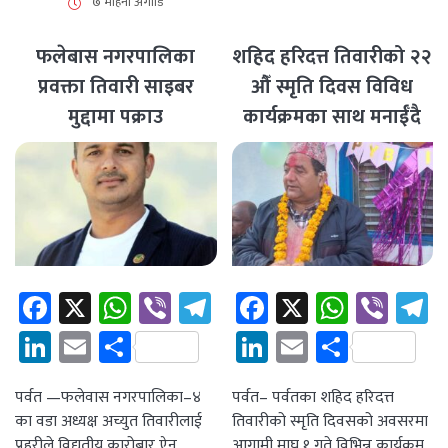
७ महिना अगाडि
फलेबास नगरपालिका
शहिद हरिदत्त तिवारीको २२
प्रवक्ता तिवारी साइबर
औँ स्मृति दिवस विविध
मुद्दामा पक्राउ
कार्यक्रमका साथ मनाईँदै
Facebook
X
WhatsApp
Viber
Telegram
Facebook
X
Whats
Vibe
T
LinkedIn
Email
Share
LinkedIn
Email
Share
पर्वत —फलेवास नगरपालिका–४
पर्वत– पर्वतका शहिद हरिदत्त
का वडा अध्यक्ष अच्युत तिवारीलाई
तिवारीको स्मृति दिवसको अवसरमा
प्रहरीले विद्युतीय कारोबार ऐन
आगामी माघ १ गते विभिन्न कार्यक्रम