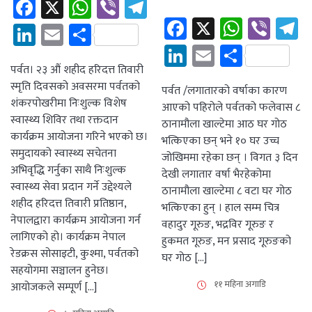
Facebook
X
WhatsApp
Viber
Telegram
Facebook
X
Whats
Vibe
T
LinkedIn
Email
Share
LinkedIn
Email
Share
पर्वत। २३ औं शहीद हरिदत्त तिवारी
स्मृति दिवसको अवसरमा पर्वतको
पर्वत /लगातारको वर्षाका कारण
शंकरपोखरीमा निःशुल्क विशेष
आएको पहिरोले पर्वतको फलेवास ८
स्वास्थ्य शिविर तथा रक्तदान
ठानामौला खाल्टेमा आठ घर गोठ
कार्यक्रम आयोजना गरिने भएको छ।
भत्किएका छन् भने १० घर उच्च
समुदायको स्वास्थ्य सचेतना
जोखिममा रहेका छन् । विगत ३ दिन
अभिवृद्धि गर्नुका साथै निःशुल्क
देखी लगातार वर्षा भैरहेकोमा
स्वास्थ्य सेवा प्रदान गर्ने उद्देश्यले
ठानामौला खाल्टेमा ८ वटा घर गोठ
शहीद हरिदत्त तिवारी प्रतिष्ठान,
भत्किएका हुन् । हाल सम्म चित्र
नेपालद्वारा कार्यक्रम आयोजना गर्न
वहादुर गूरुङ, भद्रविर गूरुङ र
लागिएको हो। कार्यक्रम नेपाल
हुकमत गूरुङ, मन प्रसाद गूरुङको
रेडक्रस सोसाइटी, कुश्मा, पर्वतको
घर गोठ […]
सहयोगमा सञ्चालन हुनेछ।
११ महिना अगाडि
आयोजकले सम्पूर्ण […]