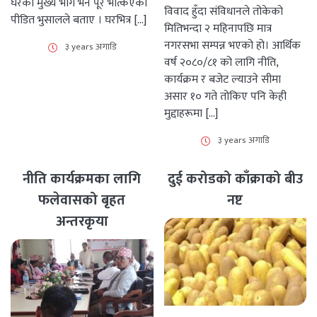
घरको मुख्य भाग भने पूरै भत्किएको
विवाद हुँदा संविधानले तोकेको
पीडित भुसालले बताए । घरभित्र […]
मितिभन्दा २ महिनापछि मात्र
नगरसभा सम्पन्न भएको हो। आर्थिक
३ years अगाडि
वर्ष २०८०/८१ को लागि नीति,
कार्यक्रम र बजेट ल्याउने सीमा
असार १० गते तोकिए पनि केही
मुद्दाहरूमा […]
३ years अगाडि
नीति कार्यक्रमका लागि
दुई करोडको काँक्राको बीउ
फलेवासको बृहत
नष्ट
अन्तरकृया