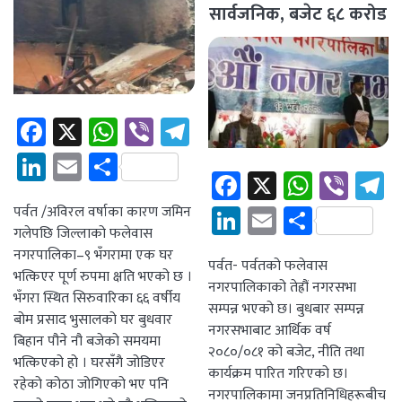
सार्वजनिक, बजेट ६८ करोड
२५ लाख
Facebook
X
WhatsApp
Viber
Telegram
LinkedIn
Email
Share
Facebook
X
Whats
Vibe
T
LinkedIn
Email
Share
पर्वत /अविरल वर्षाका कारण जमिन
गलेपछि जिल्लाको फलेवास
नगरपालिका–९ भँगरामा एक घर
पर्वत- पर्वतको फलेवास
भत्किएर पूर्ण रुपमा क्षति भएको छ ।
नगरपालिकाको तेह्रौं नगरसभा
भँगरा स्थित सिरुवारिका ६६ वर्षीय
सम्पन्न भएको छ। बुधबार सम्पन्न
बोम प्रसाद भुसालको घर बुधवार
नगरसभाबाट आर्थिक वर्ष
बिहान पौने नौ बजेको समयमा
२०८०/०८१ को बजेट, नीति तथा
भत्किएको हो । घरसँगै जोडिएर
कार्यक्रम पारित गरिएको छ।
रहेको कोठा जोगिएको भए पनि
नगरपालिकामा जनप्रतिनिधिहरूबीच