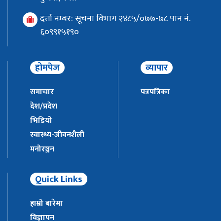
दर्ता नम्बर: सूचना विभाग २४८५/०७७-७८ पान नं.
६०९९१५१९०
होमपेज
व्यापार
समाचार
पत्रपत्रिका
देश/प्रदेश
भिडियो
स्वास्थ्य-जीवनशैली
मनोरञ्जन
Quick Links
हाम्रो बारेमा
विज्ञापन