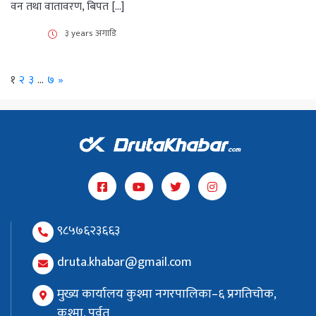
वन तथा वातावरण, बिपत […]
३ years अगाडि
Next
१
२
३
…
७
»
९८५७६२३६६३
druta.khabar@gmail.com
मुख्य कार्यालय कुश्मा नगरपालिका–६ प्रगतिचोक,
कुश्मा, पर्वत