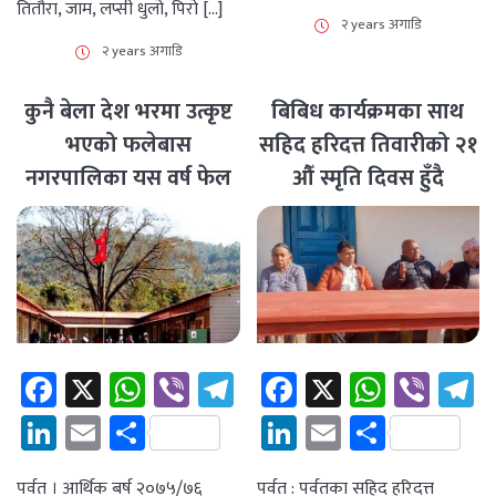
तितौरा, जाम, लप्सी धुलो, पिरो […]
२ years अगाडि
२ years अगाडि
कुनै बेला देश भरमा उत्कृष्ट
बिबिध कार्यक्रमका साथ
भएको फलेबास
सहिद हरिदत्त तिवारीको २१
नगरपालिका यस वर्ष फेल
औँ स्मृति दिवस हुँदै
Facebook
X
WhatsApp
Viber
Telegram
Facebook
X
Whats
Vibe
T
LinkedIn
Email
Share
LinkedIn
Email
Share
पर्वत । आर्थिक बर्ष २०७५/७६
पर्वत : पर्वतका सहिद हरिदत्त