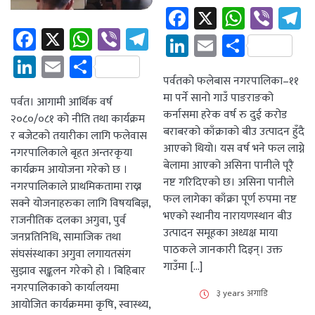
Facebook
X
Whats
Vibe
T
Facebook
X
WhatsApp
Viber
Telegram
LinkedIn
Email
Share
LinkedIn
Email
Share
पर्वतको फलेबास नगरपालिका–११
मा पर्ने सानो गाउँ पाङराङको
पर्वत। आगामी आर्थिक वर्ष
कर्नासमा हरेक वर्ष रु दुई करोड
२०८०/०८१ को नीति तथा कार्यक्रम
बराबरको काँक्राको बीउ उत्पादन हुँदै
र बजेटको तयारीका लागि फलेवास
आएको थियो। यस वर्ष भने फल लाग्ने
नगरपालिकाले बृहत अन्तरकृया
बेलामा आएको असिना पानीले पूरै
कार्यक्रम आयोजना गरेको छ ।
नष्ट गरिदिएको छ। असिना पानीले
नगरपालिकाले प्राथमिकतामा राख्न
फल लागेका काँक्रा पूर्ण रुपमा नष्ट
सक्ने योजनाहरुका लागि विषयबिज्ञ,
भएको स्थानीय नारायणस्थान बीउ
राजनीतिक दलका अगुवा, पुर्व
उत्पादन समूहका अध्यक्ष माया
जनप्रतिनिधि, सामाजिक तथा
पाठकले जानकारी दिइन्। उक्त
संघसंस्थाका अगुवा लगायतसंग
गाउँमा […]
सुझाव सङ्कलन गरेको हो । बिहिबार
नगरपालिकाको कार्यालयमा
३ years अगाडि
आयोजित कार्यक्रममा कृषि, स्वास्थ्य,