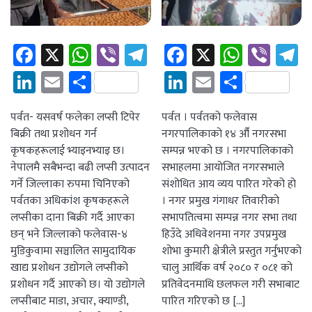
Facebook
X
WhatsApp
Viber
Telegram
Facebook
X
Whats
Vibe
T
LinkedIn
Email
Share
LinkedIn
Email
Share
पर्वत- यसवर्ष फलेका लप्सी टिपेर
पर्वत । पर्वतको फलेवास
बिक्री तथा प्रशोधन गर्न
नगरपालिकाको १४ औँ नगरसभा
कृषकहरूलाई भ्याइनभ्याइ छ।
सम्पन्न भएको छ । नगरपालिकाको
नेपालमै सबैभन्दा बढी लप्सी उत्पादन
सभाहलमा आयोजित नगरसभाले
गर्ने जिल्लाका रुपमा चिनिएको
संशोधित आय व्यय पारित गरेको हो
पर्वतका अधिकांश कृषकहरूले
। नगर प्रमुख गंगाधर तिवारीको
लप्सीका दाना बिक्री गर्दै आएका
सभापतित्वमा सम्पन्न नगर सभा तथा
छन् भने जिल्लाको फलेवास-४
हिउँदे अधिवेशनमा नगर उपप्रमुख
मुडिकुवामा सञ्चालित सामुदायिक
शोभा कुमारी क्षेत्रीले प्रस्तुत गर्नुभएको
खाद्य प्रशोधन उद्योगले लप्सीको
चालु आर्थिक वर्ष २०८० र ०८१ को
प्रशोधन गर्दै आएको छ। यो उद्योगले
प्रतिवेदनमाथि छलफल गरी सभाबाट
लप्सीबाट माडा, अचार, क्याण्डी,
पारित गरिएको छ […]