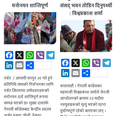
मनोनयन शान्तिपूर्ण
संसद् भवन तोडिन दिनुपर्थ्यो
: विश्वप्रकाश शर्मा
Facebook
X
WhatsApp
Viber
Telegram
Facebook
X
Whats
Vibe
T
LinkedIn
Email
Share
LinkedIn
Email
Share
पर्वत / आगामी फागुन २१ गते हुने
प्रतिनिधि सभाको निर्वाचनका लागि
काठमाडौं । नेपाली कांग्रेसका
पर्वत जिल्लामा उम्मेदवारहरूको
महामन्त्री विश्वप्रकाश शर्माले जेनजी
मनोनयन दर्ता शान्तिपूर्ण रूपमा
आन्दोलनको क्रममा २३ भदौमा
सम्पन्न भएको छ। मुख्य दलतर्फ
नवयुवाहरूको मृत्यु भएको घटना
नेपाली काँग्रेसबाट केन्द्रीय सदस्य
दुर्भाग्यपूर्ण रहेको बताएका छन् ।
अर्जुन प्रसाद जोशी, नेकपा