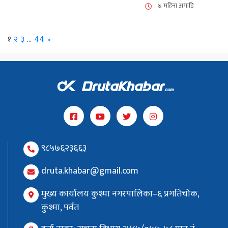
७ महिना अगाडि
Next
१
२
३
…
44
»
९८५७६२३६६३
druta.khabar@gmail.com
मुख्य कार्यालय कुश्मा नगरपालिका–६ प्रगतिचोक,
कुश्मा, पर्वत