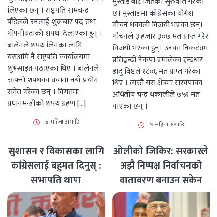
मुस्ताङबाट जितको सुरुवात गरेको
लिएका छन् । राष्ट्रपति रामचन्द्र
छ। मुस्ताङमा काँग्रेसका योगेश
पौडेलले उनलाई शुक्रबार पद तथा
गौचन थकाली विजयी भएका छन्।
गोपनीयताको शपथ दिलाएका हुन् ।
गौचनले ३ हजार ३०७ मत प्राप्त गरेर
बालेनले शपथ लिनका लागि
विजयी भएका हुन्। उनका निकटतम
यसअघि नै राष्ट्रपति कार्यालयमा
प्रतिद्वन्दी नेकपा एमालेका इन्द्रधार
शुभसाइत पठाएका थिए । बालेनले
डादु विष्टले १८०६ मत प्राप्त गरेका
आफ्नो शपथका क्रममा नयाँ प्रयोग
थिए । त्यस्तै यस क्षेत्रमा रास्वपाका
समेत गरेका छन् । विगतमा
अधितीय चन्द्र थकालीले ७५९ मत
प्रधानमन्त्रीको शपथ ग्रहण […]
पाएका छन् ।
४ महिना अगाडि
५ महिना अगाडि
सुशासन र विकासका लागि
ओलीको जिकिर: सरकारले
कांग्रेसलाई बहुमत दिनुस् :
अझै निष्पक्ष निर्वाचनको
सभापति थापा
वातावरण बनाउन सकेन