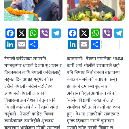
Facebook
X
WhatsApp
Viber
Telegram
Facebook
X
Whats
Vibe
T
LinkedIn
Email
Share
LinkedIn
Email
Share
नेपाली कांग्रेसका सभापति
काठमाडौँ। नेकपा एमालेका अध्यक्ष
गगनकुमार थापाले देशमा सुशासन र
केपी शर्मा ओलीले सरकारले अझै
विकासका लागि नेपाली कांग्रेसलाई
पनि निष्पक्ष निर्वाचनको वातावरण
बहुमत दिन आग्रह गर्नुभएको छ ।
बनाउन नसकेको बताएका छन्।
उहाँले नेपाली कांग्रेस बदलिएर
झापाको दमकमा शुक्रवार
आएकाले नेपाली जनताको
अनेरास्ववियूले आयोजना गरेको
विश्वासमा अब देशको नेतृत्व पनि
‘बासँग विद्यार्थी कार्यक्रम’लाई
नेपाली कांग्रेसले नै गर्ने दाबी समेत
सम्बोधन गर्दै उनले यस्तो बताएका
गर्नुभयो । नेपाली कांग्रेस जिल्ला
हुन् । देशमा आइपरेको संकटबाट
कार्यसमिति रुपन्देहीले शुक्रबार
मुक्ति दिलाउन एमाले चुनावमा
बुटवलमा आयोजना गरेको सभालाई
गएको समेत उनकाे जिकर छ।