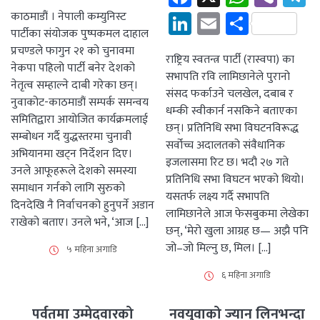
LinkedIn
Email
Share
काठमाडौं । नेपाली कम्युनिस्ट
पार्टीका संयोजक पुष्पकमल दाहाल
प्रचण्डले फागुन २१ को चुनावमा
राष्ट्रिय स्वतन्त्र पार्टी (रास्वपा) का
नेकपा पहिलो पार्टी बनेर देशको
सभापति रवि लामिछानेले पुरानो
नेतृत्व सम्हाल्ने दाबी गरेका छन्।
संसद फर्काउने चलखेल, दबाब र
नुवाकोट-काठमाडौं सम्पर्क समन्वय
धम्की स्वीकार्न नसकिने बताएका
समितिद्वारा आयोजित कार्यक्रमलाई
छन्। प्रतिनिधि सभा विघटनविरूद्ध
सम्बोधन गर्दै युद्धस्तरमा चुनावी
सर्वोच्च अदालतको संवैधानिक
अभियानमा खट्न निर्देशन दिए।
इजलासमा रिट छ। भदौ २७ गते
उनले आफूहरूले देशको समस्या
प्रतिनिधि सभा विघटन भएको थियो।
समाधान गर्नको लागि सुरुको
यसतर्फ लक्ष्य गर्दै सभापति
दिनदेखि नै निर्वाचनको हुनुपर्ने अडान
लामिछानेले आज फेसबुकमा लेखेका
राखेको बताए। उनले भने, ‘आज […]
छन्, ‘मेरो खुला आग्रह छ— अझै पनि
जो–जो मिल्नु छ, मिल। […]
५ महिना अगाडि
६ महिना अगाडि
पर्वतमा उम्मेदवारको
नवयुवाको ज्यान लिनभन्दा