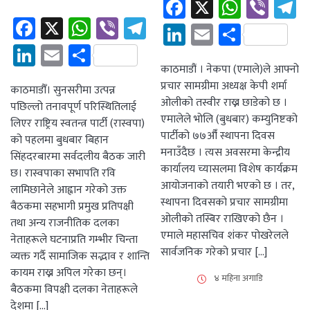
Facebook
X
Whats
Vibe
T
Facebook
X
WhatsApp
Viber
Telegram
LinkedIn
Email
Share
LinkedIn
Email
Share
काठमाडौं । नेकपा (एमाले)ले आफ्नो
प्रचार सामग्रीमा अध्यक्ष केपी शर्मा
काठमाडौँ। सुनसरीमा उत्पन्न
ओलीको तस्वीर राख्न छाडेको छ ।
पछिल्लो तनावपूर्ण परिस्थितिलाई
एमालेले भोलि (बुधबार) कम्युनिष्टको
लिएर राष्ट्रिय स्वतन्त्र पार्टी (रास्वपा)
पार्टीको ७७औँ स्थापना दिवस
को पहलमा बुधबार बिहान
मनाउँदैछ । त्यस अवसरमा केन्द्रीय
सिंहदरबारमा सर्वदलीय बैठक जारी
कार्यालय च्यासलमा विशेष कार्यक्रम
छ। रास्वपाका सभापति रवि
आयोजनाको तयारी भएको छ । तर,
लामिछानेले आह्वान गरेको उक्त
स्थापना दिवसको प्रचार सामग्रीमा
बैठकमा सहभागी प्रमुख प्रतिपक्षी
ओलीको तस्बिर राखिएको छैन ।
तथा अन्य राजनीतिक दलका
एमाले महासचिव शंकर पोखरेलले
नेताहरूले घटनाप्रति गम्भीर चिन्ता
सार्वजनिक गरेको प्रचार […]
व्यक्त गर्दै सामाजिक सद्भाव र शान्ति
कायम राख्न अपिल गरेका छन्।
४ महिना अगाडि
बैठकमा विपक्षी दलका नेताहरूले
देशमा […]