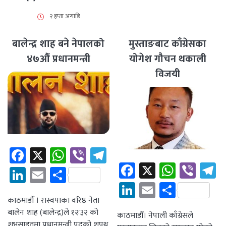
२ हप्ता अगाडि
बालेन्द्र शाह बने नेपालको
मुस्ताङबाट काँग्रेसका
४७औं प्रधानमन्त्री
योगेश गौचन थकाली
विजयी
Facebook
X
WhatsApp
Viber
Telegram
Facebook
X
Whats
Vibe
T
LinkedIn
Email
Share
LinkedIn
Email
Share
काठमाडौँ । रास्वपाका वरिष्ठ नेता
बालेन शाह (बालेन्द्र)ले १२ः३२ को
काठमाडौँ। नेपाली काँग्रेसले
शुभसाइतमा प्रधानमन्त्री पदको शपथ