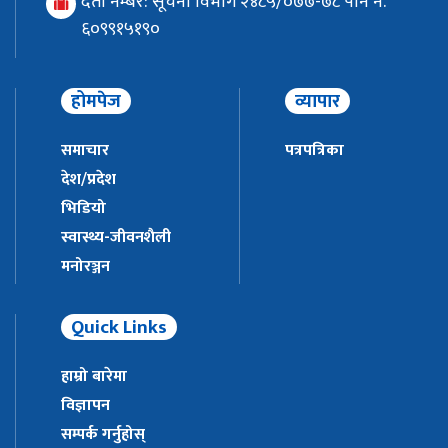
दर्ता नम्बर: सूचना विभाग २४८५/०७७-७८ पान नं.
६०९९१५१९०
होमपेज
व्यापार
समाचार
पत्रपत्रिका
देश/प्रदेश
भिडियो
स्वास्थ्य-जीवनशैली
मनोरञ्जन
Quick Links
हाम्रो बारेमा
विज्ञापन
सम्पर्क गर्नुहोस्