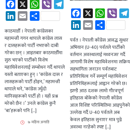
Facebook
X
WhatsApp
Viber
Telegram
Facebook
X
Whats
Vibe
T
LinkedIn
Email
Share
LinkedIn
Email
Share
काठमाडौँ । नेपाली कांग्रेसका
महामन्त्री गगन थापाले कांग्रेस लास
पर्वत । नेपाली काँग्रेस आवद्ध सुधार
र दासहरूको पार्टी नभएको दाबी
अभियान (U-40) पर्वतले पार्टीको
गरेका छन् । आइतबार काठमाडौँमा
वर्तमान अवस्थालाई मध्यनजर गर्दै
सुरु भएको पार्टीको विशेष
आगामी विशेष महाधिवेशनमा सक्रिय
महाधिवेशनलाई सम्बोधन गर्दै थापाले
सहभागिता जनाउन पर्वतबाट
यस्तो बताएका हुन् । ‘कांग्रेस दास र
प्रतिनिधित्व गर्ने सम्पूर्ण महाधिवेशन
लासहरूको पार्टी होइन,’ महामन्त्री
प्रतिनिधिहरूलाई आह्वान गरेको छ।
थापाले भने, ‘कांग्रेस ज्युँदो
झण्डै आठ दशक लामो गौरवपूर्ण
मानिसहरूको पार्टी हो । यहाँ प्रश्न
इतिहास बोकेको नेपाली काँग्रेस
मरेको छैन ।’ उनले कांग्रेस कुनै
आज विशिष्ट परिस्थितिमा आइपुगेको
‘बा’हरूको पनि […]
उल्लेख गर्दै U-40 पर्वतले अब
केवल इतिहास सुनाएर मात्र पुग्ने
७ महिना अगाडि
अवस्था नरहेको स्पष्ट […]