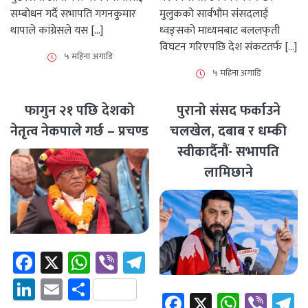
सम्बोधन गर्दै सभापति गगनकुमार
मुलुकको सार्वभौम संसदलाई
थापाले कांग्रेसले यस […]
ध्वङ्सको माध्यमबाट बललफ्‌ती
विघटन गरिएपछि देश संकटतर्फ […]
५ महिना अगाडि
५ महिना अगाडि
फागुन २१ पछि देशको
पुरानो संसद फर्काउने
नेतृत्व नेकपाले गर्छ – प्रचण्ड
चलखेल, दबाब र धम्की
स्वीकार्दैनौं- सभापति
लामिछाने
Facebook
X
WhatsApp
Viber
Telegram
LinkedIn
Email
Share
Facebook
X
Whats
Vibe
T