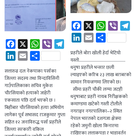
Facebook
X
Whats
Vibe
T
LinkedIn
Email
Share
Facebook
X
WhatsApp
Viber
Telegram
LinkedIn
Email
Share
प्रहरीले बोरा खोली हेर्दा भेटियो
यस्तो……………………………………………
धनुषा प्रहरीले भन्सार छली
सत्तारुढ दल नेकपाका पर्साका
ल्याइएको करिब २३ लाख बराबरको
जिल्ला सदस्य तथा विन्दाविसिनी
सामान नियन्त्रणमा लिएको छ।
गाउँपालिकाका सचिव मुकेश
सीमा प्रहरी चौकी लग्मा जटही
चौरसियाको हत्याको जाहेरी
धनुषाबाट प्रहरी नायब निरीक्षकको
एकसाता पछि दर्ता भएको छ ।
कमाण्डमा खटेको गस्ती टोलीले
बिहीबार चौरसियाको हत्या अभियोग
नगराइन नगरपालिका–२ स्थित
लागेका पूर्व सभासद राजकुमार गुप्ता
नेपाल भारतको दशगजा क्षेत्रमा
सहित १२ जनाविरुद्ध पर्सा प्रहरीले
रहेको जमुनी खोला किनारमा
जिल्ला सरकारी वकिल
राखिएका लत्ताकपडा र भाडावर्तन