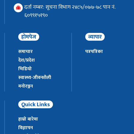
दर्ता नम्बर: सूचना विभाग २४८५/०७७-७८ पान नं.
६०९९१५१९०
होमपेज
व्यापार
समाचार
पत्रपत्रिका
देश/प्रदेश
भिडियो
स्वास्थ्य-जीवनशैली
मनोरञ्जन
Quick Links
हाम्रो बारेमा
विज्ञापन