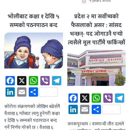
५ years अगाडि
भाेलीबाट कक्षा १ देखि ५
प्रदेश २ मा सर्वोच्चको
सम्मकाे पठनपाठन बन्द
फैसलाको असर : सांसद
भन्छन्- पद जोगाउनै पर्‍यो
त्यसैले मूल पार्टीमै फर्किन्छौं
Facebook
X
WhatsApp
Viber
Telegram
LinkedIn
Email
Share
Facebook
X
Whats
Vibe
T
LinkedIn
Email
Share
कोरोना संक्रमणको जोखिम बढेसँगै
वैशाख ६ गतेबाट लागु हुनेगरी कक्षा
१ देखि ५ सम्मको पठापाठन बन्द
जनकपुरधाम । वामपन्थी तीन दलले
गर्ने निर्णय गरेको छ । वैशाख ६