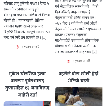
०७४ असोज १७ गते चुनावी तालमेल
गतेबाट लागु हुनेगरी कक्षा १ देखि ५
गर्न सैद्धान्तिक सहमति गरे । केही
सम्मको पठापाठन बन्द हुने
दिन नबित्दै बाबुराम भट्टराई
वीरगञ्जमा महानगरपालिकाले निर्णय
नेतृत्वको नयाँ शक्ति अलग भए ।
गरेको हो । महानगरको शैक्षिक
०७५ जेठ ३ गते केपी शर्मा ओली
प्रशासन महाशाखाले आइतबार
नेतृत्वको नेकपा एमाले र पुष्पकमल
विज्ञप्ति निकालेर सम्पूर्ण पठनपाठन
दाहाल (प्रचण्ड) नेतृत्वको
बन्द गर्न निर्देशन दिएको छ । […]
माओवादीले एकताको औपचारिक
घोषणा गर्‍यो । नेकपा बन्यो । तर,
५ years अगाडि
सर्वोच्च अदालतले आइतबार […]
५ years अगाडि
मुकेश चौरसिया हत्या
प्रहरीले बोरा खोली हेर्दा
प्रकरणः पूर्वसभासद
भेटियो यस्तो
गुप्तासहित १२ जनाविरुद्ध
जाहेरी दर्ता