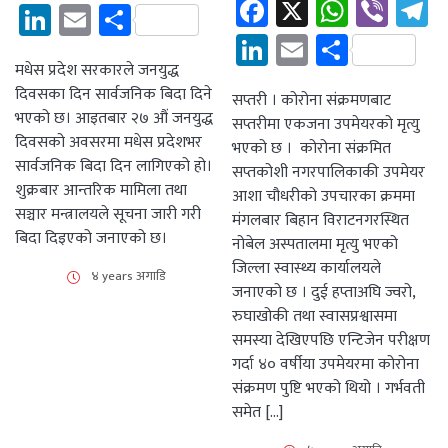
Facebook
X
Whats
Vibe
T
LinkedIn
Email
Share
LinkedIn
Email
Share
मधेस प्रदेश सरकारले जनयुद्ध
दिवसका दिन सार्वजनिक बिदा दिने
सप्तरी । कोरोना संक्रमणबाट
भएको छ। आइतबार २७ औं जनयुद्ध
सप्तरीमा एकजना उपमेयरको मृत्यु
दिवसको अवसरमा मधेस प्रदेशभर
भएको छ । कोरोना संक्रमित
सार्वजनिक बिदा दिन लागिएको हो।
सप्तकोशी नगरपालिकाकी उपमेयर
शुक्रबार आन्तरिक मामिला तथा
आशा चौधरीको उपचारका क्रममा
सञ्चार मन्त्रालयले सूचना जारी गरी
मंगलबार बिहान विराटनगरस्थित
बिदा दिइएको जनाएको छ।
नोबेल अस्पतालमा मृत्यु भएको
जिल्ला स्वास्थ्य कार्यालयले
४ years अगाडि
जनाएको छ । दुई हप्ताअघि ज्वरो,
रुघाखोकी तथा स्वासप्रश्वासमा
समस्या देखिएपछि एन्टिजेन परीक्षण
गर्दा ४० वर्षीया उपमेयरमा कोरोना
संक्रमण पुष्टि भएको थियो । गर्भवती
समेत […]