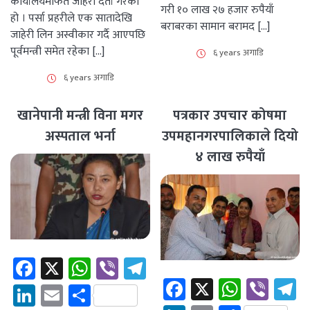
कार्यालयमार्फत जाहेरी दर्ता गरेको
गरी १० लाख २७ हजार रुपैयाँ
हो । पर्सा प्रहरीले एक सातादेखि
बराबरका सामान बरामद […]
जाहेरी लिन अस्वीकार गर्दै आएपछि
पूर्वमन्त्री समेत रहेका […]
६ years अगाडि
६ years अगाडि
खानेपानी मन्त्री विना मगर
पत्रकार उपचार कोषमा
अस्पताल भर्ना
उपमहानगरपालिकाले दियो
४ लाख रुपैयाँ
Facebook
X
WhatsApp
Viber
Telegram
Facebook
X
Whats
Vibe
T
LinkedIn
Email
Share