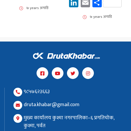
LinkedIn
Email
Share
७ years अगाडि
७ years अगाडि
९८५७६२३६६३
druta.khabar@gmail.com
मुख्य कार्यालय कुश्मा नगरपालिका–६ प्रगतिचोक,
कुश्मा, पर्वत