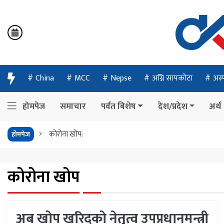
China
MCC
Nepse
अग्नि सापकोटा
अस्
होमपेज
समाचार
पर्वत बिशेष
देश/प्रदेश
अर्थ
कोरोना खोप:
होमपेज
कोरोना खोप
अब खोप खरिदको नेतृत्व उपप्रधानमन्त्री