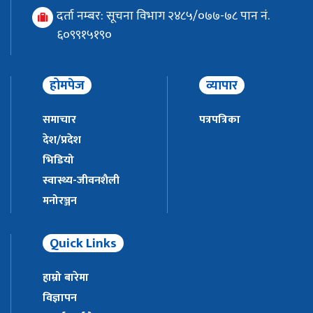
दर्ता नम्बर: सूचना विभाग २४८५/०७७-७८ पान नं.
६०९९१५१९०
होमपेज
व्यापार
समाचार
पत्रपत्रिका
देश/प्रदेश
भिडियो
स्वास्थ्य-जीवनशैली
मनोरञ्जन
Quick Links
हाम्रो बारेमा
विज्ञापन