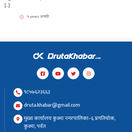
[…]
५ years अगाडि
९८५७६२३६६३
druta.khabar@gmail.com
मुख्य कार्यालय कुश्मा नगरपालिका–६ प्रगतिचोक,
कुश्मा, पर्वत