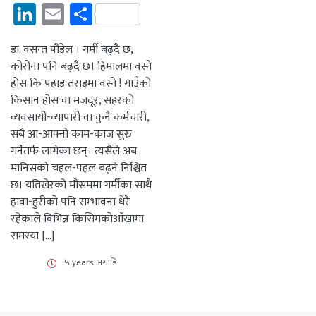
LinkedIn
Email
Share
डा. वसन्त पौडेल । गर्मी बढ्दै छ,
कोरोना पनि बढ्दै छ। हिमालमा वस्ने
हाेस कि पहाड तराइमा वस्ने ! गाउँको
किसान होस वा मजदूर, सहरको
व्यवसायी-व्यापारी वा कुनै कर्मचारी,
सबै आ-आफ्नो काम-काज सुरु
गर्नेतर्फ लागेका छन्। त्यसैले अब
मानिसको चहल-पहल बढ्ने निश्चित
छ। यतिखेरको मौसममा गर्मीका साथै
हावा-हुरीको पनि सम्भावना धेरै
रहेकाले विभिन्न किसिमकाेआँखामा
समस्या […]
५ years अगाडि